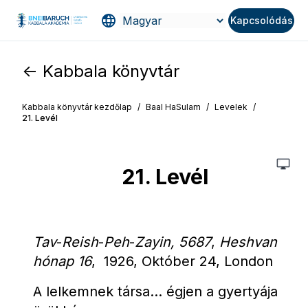
Kapcsolódás
<- Kabbala könyvtár
Kabbala könyvtár kezdőlap
/
Baal HaSulam
/
Levelek
/
21. Levél
21. Levél
Tav
-
Reish
-
Peh
-
Zayin, 5687
, 
Heshvan 
hónap 16
,  1926, Október 24, London
A lelkemnek társa... égjen a gyertyája 