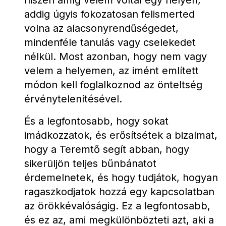
hiszen amíg velem voltál egy helyen, 
addig úgyis fokozatosan felismerted 
volna az alacsonyrendűségedet, 
mindenféle tanulás vagy cselekedet 
nélkül. Most azonban, hogy nem vagy 
velem a helyemen, az imént említett 
módon kell foglalkoznod az önteltség 
érvénytelenítésével.
És a legfontosabb, hogy sokat 
imádkozzatok, és erősítsétek a bizalmat, 
hogy a Teremtő segít abban, hogy 
sikerüljön teljes bűnbánatot 
érdemelnetek, és hogy tudjátok, hogyan 
ragaszkodjatok hozzá egy kapcsolatban 
az örökkévalóságig. Ez a legfontosabb, 
és ez az, ami megkülönbözteti azt, aki a 