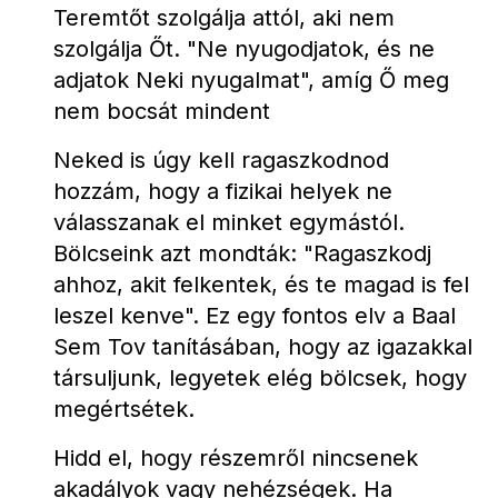
Teremtőt szolgálja attól, aki nem 
szolgálja Őt. "Ne nyugodjatok, és ne 
adjatok Neki nyugalmat", amíg Ő meg 
nem bocsát mindent 
Neked is úgy kell ragaszkodnod 
hozzám, hogy a fizikai helyek ne 
válasszanak el minket egymástól. 
Bölcseink azt mondták: "Ragaszkodj 
ahhoz, akit felkentek, és te magad is fel 
leszel kenve". Ez egy fontos elv a Baal 
Sem Tov tanításában, hogy az igazakkal 
társuljunk, legyetek elég bölcsek, hogy 
megértsétek.
Hidd el, hogy részemről nincsenek 
akadályok vagy nehézségek. Ha 