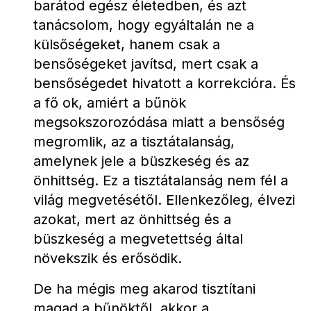
barátod egész életedben, és azt 
tanácsolom, hogy egyáltalán ne a 
külsőségeket, hanem csak a 
bensőségeket javítsd, mert csak a 
bensőségedet hivatott a korrekcióra. És 
a fő ok, amiért a bűnök 
megsokszorozódása miatt a bensőség 
megromlik, az a tisztátalanság, 
amelynek jele a büszkeség és az 
önhittség. Ez a tisztátalanság nem fél a 
világ megvetésétől. Ellenkezőleg, élvezi 
azokat, mert az önhittség és a 
büszkeség a megvetettség által 
növekszik és erősödik.
De ha mégis meg akarod tisztítani 
magad a bűnöktől, akkor a 