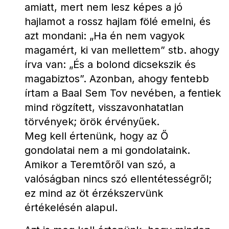
amiatt, mert nem lesz képes a jó 
hajlamot a rossz hajlam fölé emelni, és 
azt mondani: „Ha én nem vagyok 
magamért, ki van mellettem” stb. ahogy 
írva van: „És a bolond dicsekszik és 
magabiztos”. Azonban, ahogy fentebb 
írtam a Baal Sem Tov nevében, a fentiek 
mind rögzített, visszavonhatatlan 
törvények; örök érvényűek.
Meg kell értenünk, hogy az Ő 
gondolatai nem a mi gondolataink. 
Amikor a Teremtőről van szó, a 
valóságban nincs szó ellentétességről; 
ez mind az öt érzékszervünk 
értékelésén alapul.