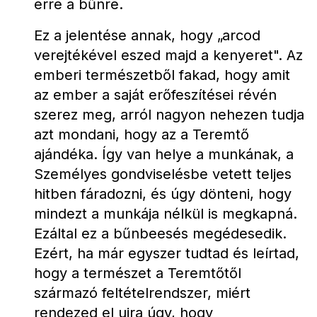
erre a bűnre.
Ez a jelentése annak, hogy „arcod 
verejtékével eszed majd a kenyeret". Az 
emberi természetből fakad, hogy amit 
az ember a saját erőfeszítései révén 
szerez meg, arról nagyon nehezen tudja 
azt mondani, hogy az a Teremtő 
ajándéka. Így van helye a munkának, a 
Személyes gondviselésbe vetett teljes 
hitben fáradozni, és úgy dönteni, hogy 
mindezt a munkája nélkül is megkapná. 
Ezáltal ez a bűnbeesés megédesedik.
Ezért, ha már egyszer tudtad és leírtad, 
hogy a természet a Teremtőtől 
származó feltételrendszer, miért 
rendezed el ujra úgy, hogy 