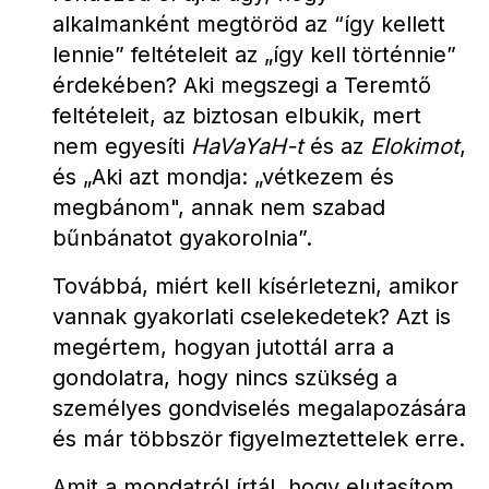
alkalmanként megtöröd az “így kellett 
lennie” feltételeit az „így kell történnie” 
érdekében? Aki megszegi a Teremtő 
feltételeit, az biztosan elbukik, mert 
nem egyesíti 
HaVaYaH-t
 és az 
Elokimot
, 
és „Aki azt mondja: „vétkezem és 
megbánom", annak nem szabad 
bűnbánatot gyakorolnia”.
Továbbá, miért kell kísérletezni, amikor 
vannak gyakorlati cselekedetek? Azt is 
megértem, hogyan jutottál arra a 
gondolatra, hogy nincs szükség a 
személyes gondviselés megalapozására 
és már többször figyelmeztettelek erre.
Amit a mondatról írtál, hogy elutasítom 