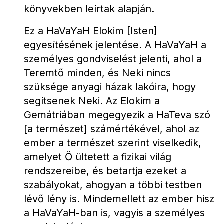
könyvekben leírtak alapján.
Ez a HaVaYaH Elokim [Isten] 
egyesítésének jelentése. A HaVaYaH a 
személyes gondviselést jelenti, ahol a 
Teremtő minden, és Neki nincs 
szüksége anyagi házak lakóira, hogy 
segítsenek Neki. Az Elokim a 
Gemátriában megegyezik a HaTeva szó 
[a természet] számértékével, ahol az 
ember a természet szerint viselkedik, 
amelyet Ő ültetett a fizikai világ 
rendszereibe, és betartja ezeket a 
szabályokat, ahogyan a többi testben 
lévő lény is. Mindemellett az ember hisz 
a HaVaYaH-ban is, vagyis a személyes 