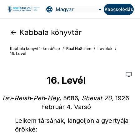
Kapcsolódás
<- Kabbala könyvtár
Kabbala könyvtár kezdőlap
/
Baal HaSulam
/
Levelek
/
16. Levél
16. Levél
Tav
-
Reish
-
Peh
-
Hey
, 5686, 
Shevat 20, 
1926 
Február 4, Varsó
Lelkem társának, lángoljon a gyertyája 
örökké: