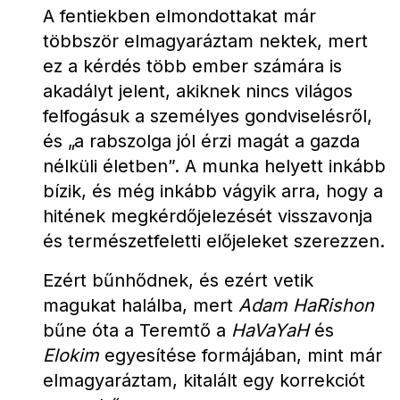
A fentiekben elmondottakat már 
többször elmagyaráztam nektek, mert 
ez a kérdés több ember számára is 
akadályt jelent, akiknek nincs világos 
felfogásuk a személyes gondviselésről, 
és „a rabszolga jól érzi magát a gazda 
nélküli életben”. A munka helyett inkább 
bízik, és még inkább vágyik arra, hogy a 
hitének megkérdőjelezését visszavonja 
és természetfeletti előjeleket szerezzen.
Ezért bűnhődnek, és ezért vetik 
magukat halálba, mert 
Adam HaRishon
bűne óta a Teremtő a 
HaVaYaH
 és 
Elokim
 egyesítése formájában, mint már 
elmagyaráztam, kitalált egy korrekciót 