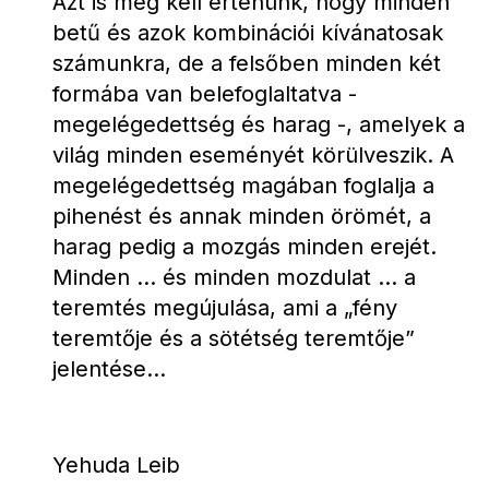
Azt is meg kell értenünk, hogy minden 
betű és azok kombinációi kívánatosak 
számunkra, de a felsőben minden két 
formába van belefoglaltatva - 
megelégedettség és harag -, amelyek a 
világ minden eseményét körülveszik. A 
megelégedettség magában foglalja a 
pihenést és annak minden örömét, a 
harag pedig a mozgás minden erejét. 
Minden ... és minden mozdulat ... a 
teremtés megújulása, ami a „fény 
teremtője és a sötétség teremtője” 
jelentése...
Yehuda Leib