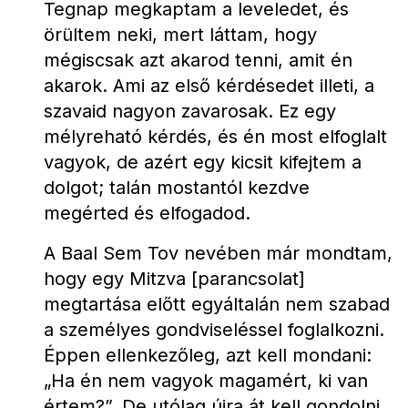
Tegnap megkaptam a leveledet, és 
örültem neki, mert láttam, hogy 
mégiscsak azt akarod tenni, amit én 
akarok. Ami az első kérdésedet illeti, a 
szavaid nagyon zavarosak. Ez egy 
mélyreható kérdés, és én most elfoglalt 
vagyok, de azért egy kicsit kifejtem a 
dolgot; talán mostantól kezdve 
megérted és elfogadod.
A Baal Sem Tov nevében már mondtam, 
hogy egy Mitzva [parancsolat] 
megtartása előtt egyáltalán nem szabad 
a személyes gondviseléssel foglalkozni. 
Éppen ellenkezőleg, azt kell mondani: 
„Ha én nem vagyok magamért, ki van 
értem?”. De utólag újra át kell gondolni, 