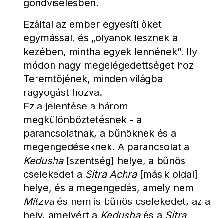
gondviselésben.
Ezáltal az ember egyesíti őket 
egymással, és „olyanok lesznek a 
kezében, mintha egyek lennének”. Ily 
módon nagy megelégedettséget hoz 
Teremtőjének, minden világba 
ragyogást hozva.
Ez a jelentése a három 
megkülönböztetésnek - a 
parancsolatnak, a bűnöknek és a 
megengedéseknek. A parancsolat a 
Kedusha
 [szentség] helye, a bűnös 
cselekedet a 
Sitra
Achra
 [másik oldal] 
helye, és a megengedés, amely nem 
Mitzva
 és nem is bűnös cselekedet, az a 
hely, amelyért a 
Kedusha
 és a 
Sitra 