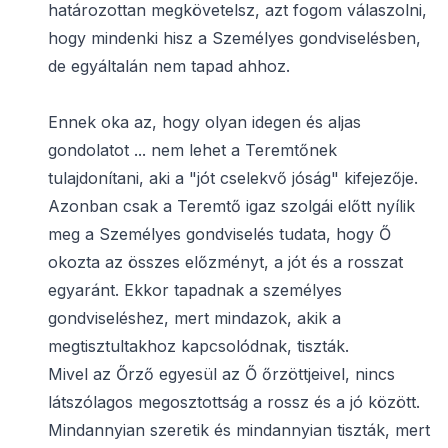
határozottan megkövetelsz, azt fogom válaszolni,
hogy mindenki hisz a Személyes gondviselésben,
de egyáltalán nem tapad ahhoz.
Ennek oka az, hogy olyan idegen és aljas
gondolatot ... nem lehet a Teremtőnek
tulajdonítani, aki a "jót cselekvő jóság" kifejezője.
Azonban csak a Teremtő igaz szolgái előtt nyílik
meg a Személyes gondviselés tudata, hogy Ő
okozta az összes előzményt, a jót és a rosszat
egyaránt. Ekkor tapadnak a személyes
gondviseléshez, mert mindazok, akik a
megtisztultakhoz kapcsolódnak, tiszták.
Mivel az Őrző egyesül az Ő őrzöttjeivel, nincs
látszólagos megosztottság a rossz és a jó között.
Mindannyian szeretik és mindannyian tiszták, mert