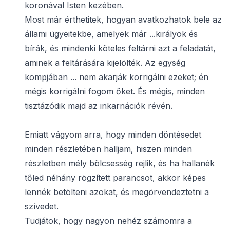
koronával Isten kezében.
Most már érthetitek, hogyan avatkozhatok bele az
állami ügyeitekbe, amelyek már ...királyok és
bírák, és mindenki köteles feltárni azt a feladatát,
aminek a feltárására kijelölték. Az egység
kompjában ... nem akarják korrigálni ezeket; én
mégis korrigálni fogom őket. És mégis, minden
tisztázódik majd az inkarnációk révén.
Emiatt vágyom arra, hogy minden döntésedet
minden részletében halljam, hiszen minden
részletben mély bölcsesség rejlik, és ha hallanék
tőled néhány rögzített parancsot, akkor képes
lennék betölteni azokat, és megörvendeztetni a
szívedet.
Tudjátok, hogy nagyon nehéz számomra a