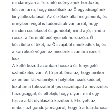
mindannyian a Teremtő edényeinek hordozói,
készen arra, hogy dicsőítsék az Ő egyediségének
kinyilatkoztatását. Az érzékek által megismerik, és
ennyiben végül is tudomásuk van arról, hogy
minden cselekedet és gondolat, mind a jó, mind a
rossz, a Teremtő edényeinek hordozója. Ő
készítette el őket, az Ő szájából emelkedtek ki, és
a korrekció végén ez mindenki számára ismert
lesz.
A kettő között azonban hosszú és fenyegető
száműzetés van. A fő probléma az, hogy amikor
az ember lát valamilyen helytelen cselekedetet,
lezuhan a fokozatáról (és összetapad a nevezetes
hazugsággal, és elfelejti, hogy olyan, mint egy
fejsze a fát elválasztó kezében). Ehelyett az
ember azt gondolja magáról, hogy ő a tulajdonosa