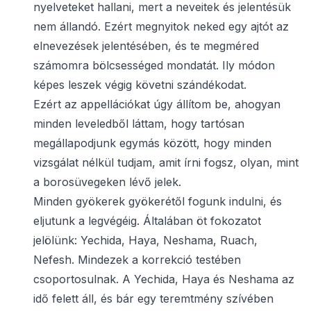
nyelveteket hallani, mert a neveitek és jelentésük
nem állandó. Ezért megnyitok neked egy ajtót az
elnevezések jelentésében, és te megméred
számomra bölcsességed mondatát. Ily módon
képes leszek végig követni szándékodat.
Ezért az appellációkat úgy állítom be, ahogyan
minden leveledből láttam, hogy tartósan
megállapodjunk egymás között, hogy minden
vizsgálat nélkül tudjam, amit írni fogsz, olyan, mint
a borosüvegeken lévő jelek.
Minden gyökerek gyökerétől fogunk indulni, és
eljutunk a legvégéig. Általában öt fokozatot
jelölünk: Yechida, Haya, Neshama, Ruach,
Nefesh. Mindezek a korrekció testében
csoportosulnak. A Yechida, Haya és Neshama az
idő felett áll, és bár egy teremtmény szívében