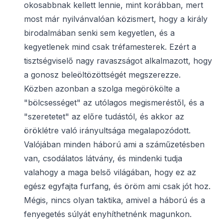
okosabbnak kellett lennie, mint korábban, mert
most már nyilvánvalóan közismert, hogy a király
birodalmában senki sem kegyetlen, és a
kegyetlenek mind csak tréfamesterek. Ezért a
tisztségviselő nagy ravaszságot alkalmazott, hogy
a gonosz beleöltözöttségét megszerezze.
Közben azonban a szolga megörökölte a
"bölcsességet" az utólagos megismeréstől, és a
"szeretetet" az előre tudástól, és akkor az
öröklétre való irányultsága megalapozódott.
Valójában minden háború ami a száműzetésben
van, csodálatos látvány, és mindenki tudja
valahogy a maga belső világában, hogy ez az
egész egyfajta furfang, és öröm ami csak jót hoz.
Mégis, nincs olyan taktika, amivel a háború és a
fenyegetés súlyát enyhíthetnénk magunkon.