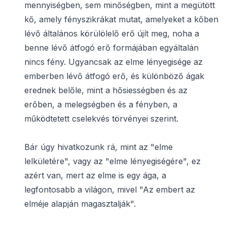
mennyiségben, sem minőségben, mint a megütött
kő, amely fényszikrákat mutat, amelyeket a kőben
lévő általános körülölelő erő újít meg, noha a
benne lévő átfogó erő formájában egyáltalán
nincs fény. Ugyancsak az elme lényegisége az
emberben lévő átfogó erő, és különböző ágak
erednek belőle, mint a hősiességben és az
erőben, a melegségben és a fényben, a
működtetett cselekvés törvényei szerint.
Bár úgy hivatkozunk rá, mint az "elme
lelkületére", vagy az "elme lényegiségére", ez
azért van, mert az elme is egy ága, a
legfontosabb a világon, mivel "Az embert az
elméje alapján magasztalják".