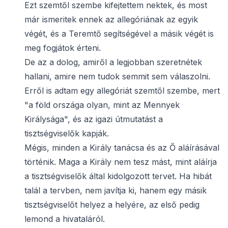
Ezt szemtől szembe kifejtettem nektek, és most
már ismeritek ennek az allegóriának az egyik
végét, és a Teremtő segítségével a másik végét is
meg fogjátok érteni.
De az a dolog, amiről a legjobban szeretnétek
hallani, amire nem tudok semmit sem válaszolni.
Erről is adtam egy allegóriát szemtől szembe, mert
"a föld országa olyan, mint az Mennyek
Királysága", és az igazi útmutatást a
tisztségviselők kapják.
Mégis, minden a Király tanácsa és az Ő aláírásával
történik. Maga a Király nem tesz mást, mint aláírja
a tisztségviselők által kidolgozott tervet. Ha hibát
talál a tervben, nem javítja ki, hanem egy másik
tisztségviselőt helyez a helyére, az első pedig
lemond a hivataláról.