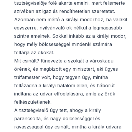
tisztségviselője fölé akarta emelni, mert felismerte
szívében az igaz és rendíthetetlen szeretetet.
Azonban nem méltó a királyi modorhoz, ha valakit
egyszerre, nyilvánvaló ok nélkül a legmagasabb
szintre emelnek. Sokkal inkább az a királyi modor,
hogy mély bölcsességgel mindenki számára
feltárja az okokat.
Mit csinált? Kinevezte a szolgát a városkapu
őrének, és megbízott egy minisztert, aki ügyes
tréfamester volt, hogy tegyen úgy, mintha
fellázadna a királyi hatalom ellen, és háborút
indítana az udvar elfoglalására, amíg az őrök
felkészületlenek.
A tisztségviselő úgy tett, ahogy a király
parancsolta, és nagy bölcsességgel és
ravaszsággal úgy csinált, mintha a király udvara