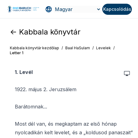
Kapcsolódás
<- Kabbala könyvtár
Kabbala könyvtár kezdőlap
/
Baal HaSulam
/
Levelek
/
Letter 1
1. Levél
1922. május 2. Jeruzsálem
Barátomnak...
Most dél van, és megkaptam az első hónap
nyolcadikán kelt levelet, és a „koldusod panaszait”