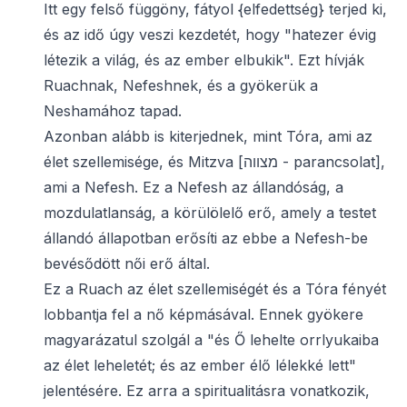
Itt egy felső függöny, fátyol {elfedettség} terjed ki,
és az idő úgy veszi kezdetét, hogy "hatezer évig
létezik a világ, és az ember elbukik". Ezt hívják
Ruachnak, Nefeshnek, és a gyökerük a
Neshamához tapad.
Azonban alább is kiterjednek, mint Tóra, ami az
élet szellemisége, és Mitzva [מצווה - parancsolat],
ami a Nefesh. Ez a Nefesh az állandóság, a
mozdulatlanság, a körülölelő erő, amely a testet
állandó állapotban erősíti az ebbe a Nefesh-be
bevésődött női erő által.
Ez a Ruach az élet szellemiségét és a Tóra fényét
lobbantja fel a nő képmásával. Ennek gyökere
magyarázatul szolgál a "és Ő lehelte orrlyukaiba
az élet leheletét; és az ember élő lélekké lett"
jelentésére. Ez arra a spiritualitásra vonatkozik,