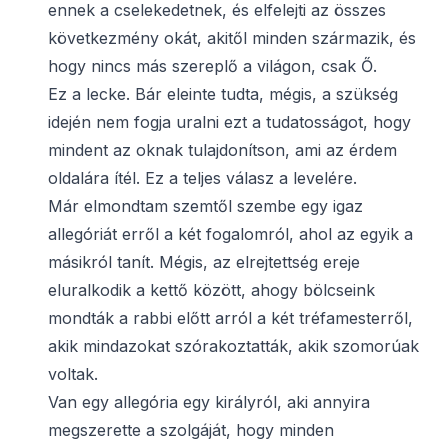
ennek a cselekedetnek, és elfelejti az összes
következmény okát, akitől minden származik, és
hogy nincs más szereplő a világon, csak Ő.
Ez a lecke. Bár eleinte tudta, mégis, a szükség
idején nem fogja uralni ezt a tudatosságot, hogy
mindent az oknak tulajdonítson, ami az érdem
oldalára ítél. Ez a teljes válasz a levelére.
Már elmondtam szemtől szembe egy igaz
allegóriát erről a két fogalomról, ahol az egyik a
másikról tanít. Mégis, az elrejtettség ereje
eluralkodik a kettő között, ahogy bölcseink
mondták a rabbi előtt arról a két tréfamesterről,
akik mindazokat szórakoztatták, akik szomorúak
voltak.
Van egy allegória egy királyról, aki annyira
megszerette a szolgáját, hogy minden