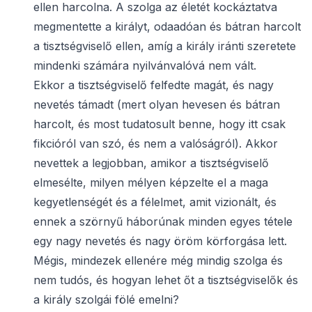
ellen harcolna. A szolga az életét kockáztatva
megmentette a királyt, odaadóan és bátran harcolt
a tisztségviselő ellen, amíg a király iránti szeretete
mindenki számára nyilvánvalóvá nem vált.
Ekkor a tisztségviselő felfedte magát, és nagy
nevetés támadt (mert olyan hevesen és bátran
harcolt, és most tudatosult benne, hogy itt csak
fikcióról van szó, és nem a valóságról). Akkor
nevettek a legjobban, amikor a tisztségviselő
elmesélte, milyen mélyen képzelte el a maga
kegyetlenségét és a félelmet, amit vizionált, és
ennek a szörnyű háborúnak minden egyes tétele
egy nagy nevetés és nagy öröm körforgása lett.
Mégis, mindezek ellenére még mindig szolga és
nem tudós, és hogyan lehet őt a tisztségviselők és
a király szolgái fölé emelni?