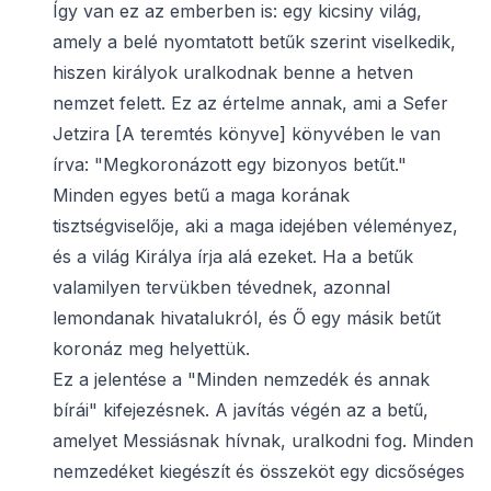
Így van ez az emberben is: egy kicsiny világ,
amely a belé nyomtatott betűk szerint viselkedik,
hiszen királyok uralkodnak benne a hetven
nemzet felett. Ez az értelme annak, ami a Sefer
Jetzira [A teremtés könyve] könyvében le van
írva: "Megkoronázott egy bizonyos betűt."
Minden egyes betű a maga korának
tisztségviselője, aki a maga idejében véleményez,
és a világ Királya írja alá ezeket. Ha a betűk
valamilyen tervükben tévednek, azonnal
lemondanak hivatalukról, és Ő egy másik betűt
koronáz meg helyettük.
Ez a jelentése a "Minden nemzedék és annak
bírái" kifejezésnek. A javítás végén az a betű,
amelyet Messiásnak hívnak, uralkodni fog. Minden
nemzedéket kiegészít és összeköt egy dicsőséges