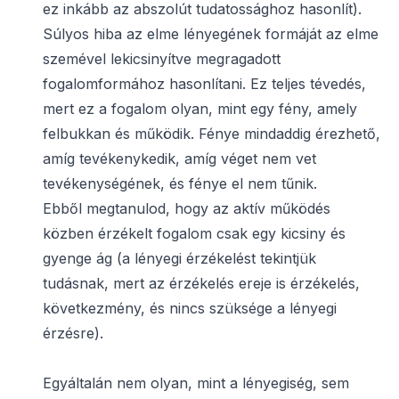
ez inkább az abszolút tudatossághoz hasonlít).
Súlyos hiba az elme lényegének formáját az elme
szemével lekicsinyítve megragadott
fogalomformához hasonlítani. Ez teljes tévedés,
mert ez a fogalom olyan, mint egy fény, amely
felbukkan és működik. Fénye mindaddig érezhető,
amíg tevékenykedik, amíg véget nem vet
tevékenységének, és fénye el nem tűnik.
Ebből megtanulod, hogy az aktív működés
közben érzékelt fogalom csak egy kicsiny és
gyenge ág (a lényegi érzékelést tekintjük
tudásnak, mert az érzékelés ereje is érzékelés,
következmény, és nincs szüksége a lényegi
érzésre).
Egyáltalán nem olyan, mint a lényegiség, sem