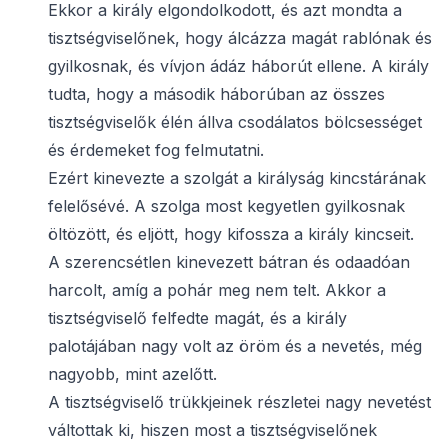
Ekkor a király elgondolkodott, és azt mondta a
tisztségviselőnek, hogy álcázza magát rablónak és
gyilkosnak, és vívjon ádáz háborút ellene. A király
tudta, hogy a második háborúban az összes
tisztségviselők élén állva csodálatos bölcsességet
és érdemeket fog felmutatni.
Ezért kinevezte a szolgát a királyság kincstárának
felelősévé. A szolga most kegyetlen gyilkosnak
öltözött, és eljött, hogy kifossza a király kincseit.
A szerencsétlen kinevezett bátran és odaadóan
harcolt, amíg a pohár meg nem telt. Akkor a
tisztségviselő felfedte magát, és a király
palotájában nagy volt az öröm és a nevetés, még
nagyobb, mint azelőtt.
A tisztségviselő trükkjeinek részletei nagy nevetést
váltottak ki, hiszen most a tisztségviselőnek