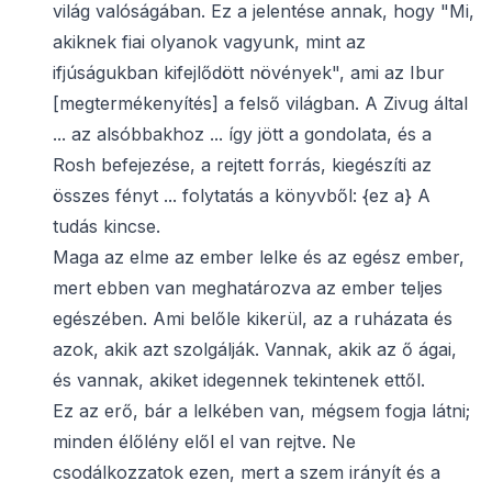
világ valóságában. Ez a jelentése annak, hogy "Mi,
akiknek fiai olyanok vagyunk, mint az
ifjúságukban kifejlődött növények", ami az Ibur
[megtermékenyítés] a felső világban. A Zivug által
... az alsóbbakhoz ... így jött a gondolata, és a
Rosh befejezése, a rejtett forrás, kiegészíti az
összes fényt ... folytatás a könyvből: {ez a} A
tudás kincse.
Maga az elme az ember lelke és az egész ember,
mert ebben van meghatározva az ember teljes
egészében. Ami belőle kikerül, az a ruházata és
azok, akik azt szolgálják. Vannak, akik az ő ágai,
és vannak, akiket idegennek tekintenek ettől.
Ez az erő, bár a lelkében van, mégsem fogja látni;
minden élőlény elől el van rejtve. Ne
csodálkozzatok ezen, mert a szem irányít és a