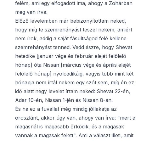
felém, ami egy elfogadott ima, ahogy a Zohárban
meg van írva.
Előző levelemben már bebizonyítottam neked,
hogy míg te szemrehányást teszel nekem, amiért
nem írok, addig a saját fásultságod felé kellene
szemrehányást tenned. Vedd észre, hogy Shevat
hetedike [január vége és február elejét felölelő
hónap] óta Nissan [március vége és április elejét
felölelő hónap] nyolcadikáig, vagyis több mint két
hónapja nem írtál nekem egy szót sem, míg én ez
idő alatt négy levelet írtam neked: Shevat 22-én,
Adar 10-én, Nissan 1-jén és Nissan 8-án.
És ha ez a fuvallat még mindig jóllakatja az
oroszlánt, akkor úgy van, ahogy van írva: "mert a
magasnál is magasabb őrködik, és a magasak
vannak a magasak felett". Ami a választ illeti, amit