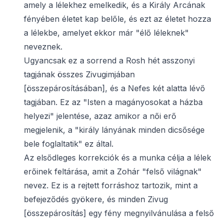
amely a lélekhez emelkedik, és a Király Arcának
fényében életet kap belőle, és ezt az életet hozza
a lélekbe, amelyet ekkor már "élő léleknek"
neveznek.
Ugyancsak ez a sorrend a Rosh hét asszonyi
tagjának összes Zivugimjában
[összepárosításában], és a Nefes két alatta lévő
tagjában. Ez az "Isten a magányosokat a házba
helyezi" jelentése, azaz amikor a női erő
megjelenik, a "király lányának minden dicsősége
bele foglaltatik" ez által.
Az elsődleges korrekciók és a munka célja a lélek
erőinek feltárása, amit a Zohár "felső világnak"
nevez. Ez is a rejtett forráshoz tartozik, mint a
befejeződés gyökere, és minden Zivug
[összepárosítás] egy fény megnyilvánulása a felső