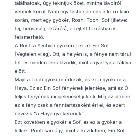
találhatóak, úgy tekintjük őket, mintha távolról
vennék körül. Nem egy testbe jönnek a korrekció
során, mert egy gyökér, Rosh, Toch, Sof [illetve:
fej, bensőség, lezárás], a rejtett forrásban is
felismerhető.
A Rosh a Yechida gyökere; ez az Ein Sof
[Végtelen világ]. Ott, a helyén is, a fénye nem tárul
fel, és minden lenullázódik, mint a gyertya a fáklya
előtt.
Majd a Toch gyökere érkezik, és ez a gyökere a
Haya. Ez az Ein Sof fényének jelentése, ami az Ő
teljes fényének megjelenését jelenti. Míg az időben
ez a fény csak a fenntartásaként éri el, és ezért
nevezik "a Haya gyökerének".
Ezt követően a gyökér a Sof, és ez a gyökér a
lelkek. Pontosan úgy, mint a kezdetben, Ein Sof.