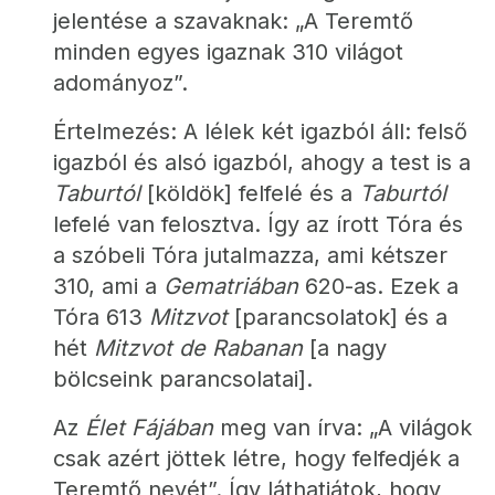
jelentése a szavaknak: „A Teremtő 
minden egyes igaznak 310 világot 
adományoz”.
Értelmezés: A lélek két igazból áll: felső 
igazból és alsó igazból, ahogy a test is a 
Taburtól
 [köldök] felfelé és a 
Taburtól
lefelé van felosztva. Így az írott Tóra és 
a szóbeli Tóra jutalmazza, ami kétszer 
310, ami a 
Gematriában
 620-as. Ezek a 
Tóra 613 
Mitzvot
 [parancsolatok] és a 
hét 
Mitzvot de
Rabanan
 [a nagy 
bölcseink parancsolatai].
Az 
Élet Fájában
 meg van írva: „A világok 
csak azért jöttek létre, hogy felfedjék a 
Teremtő nevét”. Így láthatjátok, hogy 