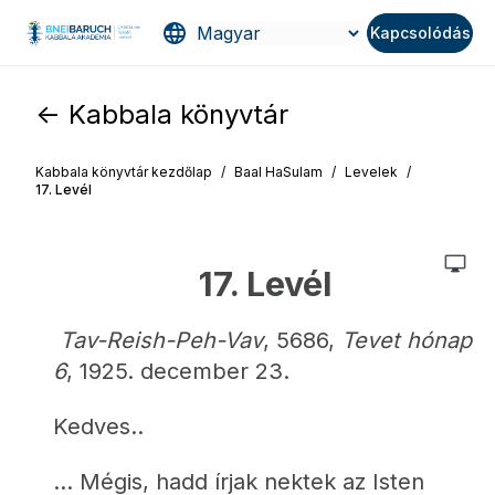
Kapcsolódás
<- Kabbala könyvtár
Kabbala könyvtár kezdőlap
/
Baal HaSulam
/
Levelek
/
17. Levél
17. Levél
Tav-Reish-Peh-Vav
, 5686, 
Tevet hónap 
6
, 1925. december 23.
Kedves..
... Mégis, hadd írjak nektek az Isten 