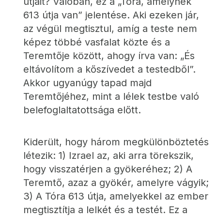
útjait? Valóban, ez a „Tóra, amelynek 
613 útja van” jelentése. Aki ezeken jár, 
az végül megtisztul, amíg a teste nem 
képez többé vasfalat közte és a 
Teremtője között, ahogy írva van: „És 
eltávolítom a kőszívedet a testedből”. 
Akkor ugyanúgy tapad majd 
Teremtőjéhez, mint a lélek testbe való 
belefoglaltatottsága előtt.
Kiderült, hogy három megkülönböztetés 
létezik: 1) Izrael az, aki arra törekszik, 
hogy visszatérjen a gyökeréhez; 2) A 
Teremtő, azaz a gyökér, amelyre vágyik; 
3) A Tóra 613 útja, amelyekkel az ember 
megtisztítja a lelkét és a testét. Ez a 