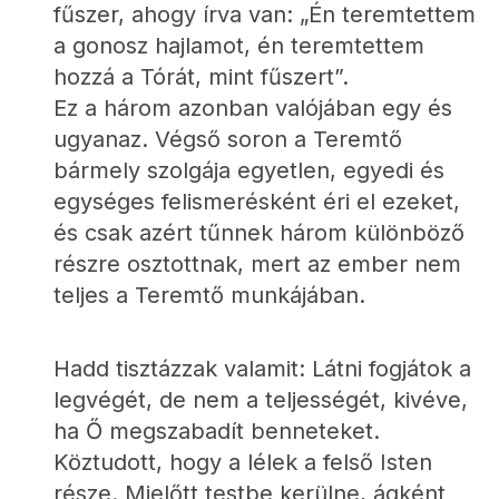
fűszer, ahogy írva van: „Én teremtettem 
a gonosz hajlamot, én teremtettem 
hozzá a Tórát, mint fűszert”.
Ez a három azonban valójában egy és 
ugyanaz. Végső soron a Teremtő 
bármely szolgája egyetlen, egyedi és 
egységes felismerésként éri el ezeket, 
és csak azért tűnnek három különböző 
részre osztottnak, mert az ember nem 
teljes a Teremtő munkájában.
Hadd tisztázzak valamit: Látni fogjátok a 
legvégét, de nem a teljességét, kivéve, 
ha Ő megszabadít benneteket. 
Köztudott, hogy a lélek a felső Isten 
része. Mielőtt testbe kerülne, ágként 