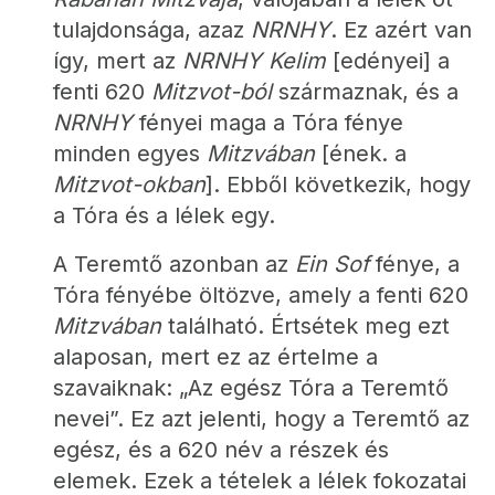
tulajdonsága, azaz 
NRNHY
. Ez azért van 
így, mert az 
NRNHY
Kelim
 [edényei] a 
fenti 620 
Mitzvot-ból
 származnak, és a 
NRNHY
 fényei maga a Tóra fénye 
minden egyes 
Mitzvában
 [ének. a 
Mitzvot-okban
]. Ebből következik, hogy 
a Tóra és a lélek egy.
A Teremtő azonban az 
Ein Sof
 fénye, a 
Tóra fényébe öltözve, amely a fenti 620 
Mitzvában
 található. Értsétek meg ezt 
alaposan, mert ez az értelme a 
szavaiknak: „Az egész Tóra a Teremtő 
nevei”. Ez azt jelenti, hogy a Teremtő az 
egész, és a 620 név a részek és 
elemek. Ezek a tételek a lélek fokozatai 