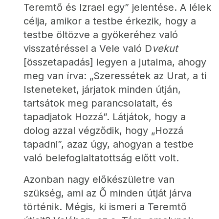
Teremtő és Izrael egy” jelentése. A lélek 
célja, amikor a testbe érkezik, hogy a 
testbe öltözve a gyökeréhez való 
visszatéréssel a Vele való D
vekut
[összetapadás] legyen a jutalma, ahogy 
meg van írva: „Szeressétek az Urat, a ti 
Isteneteket, járjatok minden útján, 
tartsátok meg parancsolatait, és 
tapadjatok Hozzá”. Látjátok, hogy a 
dolog azzal végződik, hogy „Hozzá 
tapadni”, azaz úgy, ahogyan a testbe 
való belefoglaltatottság előtt volt.
Azonban nagy előkészületre van 
szükség, ami az Ő minden útját járva 
történik. Mégis, ki ismeri a Teremtő 