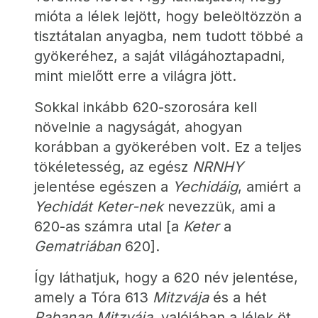
mióta a lélek lejött, hogy beleöltözzön a 
tisztátalan anyagba, nem tudott többé a 
gyökeréhez, a saját világáhoztapadni, 
mint mielőtt erre a világra jött. 
Sokkal inkább 620-szorosára kell 
növelnie a nagyságát, ahogyan 
korábban a gyökerében volt. Ez a teljes 
tökéletesség, az egész 
NRNHY
jelentése egészen a 
Yechidáig
, amiért a 
Yechidát
Keter-nek
 nevezzük, ami a 
620-as számra utal [a 
Keter
 a 
Gematriában
 620].
Így láthatjuk, hogy a 620 név jelentése, 
amely a Tóra 613 
Mitzvája
 és a hét 
Rabanan
Mitzvája
, valójában a lélek öt 