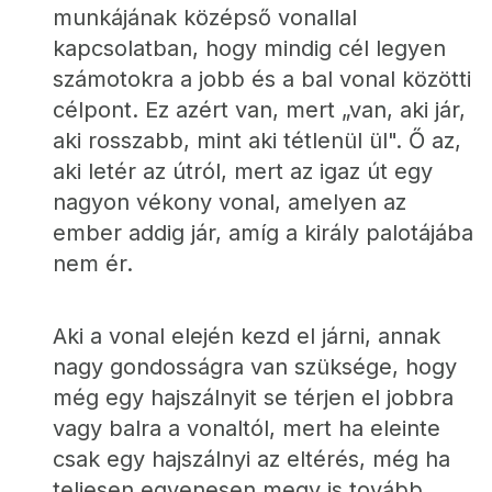
munkájának középső vonallal 
kapcsolatban, hogy mindig cél legyen 
számotokra a jobb és a bal vonal közötti 
célpont. Ez azért van, mert „van, aki jár, 
aki rosszabb, mint aki tétlenül ül". Ő az, 
aki letér az útról, mert az igaz út egy 
nagyon vékony vonal, amelyen az 
ember addig jár, amíg a király palotájába 
nem ér.
Aki a vonal elején kezd el járni, annak 
nagy gondosságra van szüksége, hogy 
még egy hajszálnyit se térjen el jobbra 
vagy balra a vonaltól, mert ha eleinte 
csak egy hajszálnyi az eltérés, még ha 
teljesen egyenesen megy is tovább, 