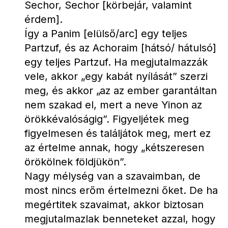
Sechor, Sechor [körbejár, valamint 
érdem].
Így a Panim [elülső/arc] egy teljes 
Partzuf, és az Achoraim [hátsó/ hátulsó] 
egy teljes Partzuf. Ha megjutalmazzák 
vele, akkor „egy kabát nyílását” szerzi 
meg, és akkor „az az ember garantáltan 
nem szakad el, mert a neve Yinon az 
örökkévalóságig”. Figyeljétek meg 
figyelmesen és találjátok meg, mert ez 
az értelme annak, hogy „kétszeresen 
örökölnek földjükön”.
Nagy mélység van a szavaimban, de 
most nincs erőm értelmezni őket. De ha 
megértitek szavaimat, akkor biztosan 
megjutalmazlak benneteket azzal, hogy 