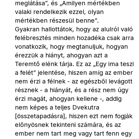
meglátása”, és „Amilyen mértékben 
valaki rendelkezik ezzel, olyan 
mértékben részesül benne”.
Gyakran hallottátok, hogy az alulról való 
felébresztés minden hozadéka csak arra 
vonatkozik, hogy megtanuljuk, hogyan 
érezzük a hiányt, ahogyan azt a 
Teremtő elénk tárja. Ez az „Egy ima teszi 
a felét” jelentése, hiszen amíg az ember 
nem érzi a félnek - az egészből levágott 
résznek - a hiányát, és a rész nem úgy 
érzi magát, ahogyan kellene -, addig 
nem képes a teljes Dvekutra 
[összetapadásra], hiszen ezt nem fogják 
előnyösnek tekinteni számára, és az 
ember nem tart meg vagy tart fenn egy 