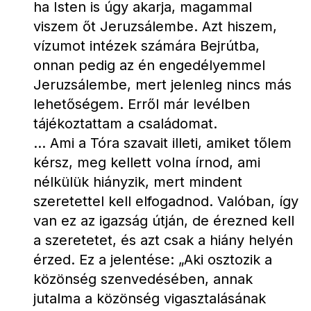
ha Isten is úgy akarja, magammal 
viszem őt Jeruzsálembe. Azt hiszem, 
vízumot intézek számára Bejrútba, 
onnan pedig az én engedélyemmel 
Jeruzsálembe, mert jelenleg nincs más 
lehetőségem. Erről már levélben 
tájékoztattam a családomat.
... Ami a Tóra szavait illeti, amiket tőlem 
kérsz, meg kellett volna írnod, ami 
nélkülük hiányzik, mert mindent 
szeretettel kell elfogadnod. Valóban, így 
van ez az igazság útján, de érezned kell 
a szeretetet, és azt csak a hiány helyén 
érzed. Ez a jelentése: „Aki osztozik a 
közönség szenvedésében, annak 
jutalma a közönség vigasztalásának 