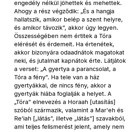
engedély nélkül jöhettek és mehettek. 
Ahogy a rész végződik: „És a hangja 
hallatszik, amikor belép a szent helyre, 
és amikor távozik”, akkor úgy legyen.
Összességében nem értitek a Tóra 
elérését és érdemeit. Ha értenétek, 
akkor bizonyára odaadnátok magatokat 
neki, és jutalmat kapnátok érte. Látjátok 
a verset: „A gyertya a parancsolat, a 
Tóra a fény”. Ha tele van a ház 
gyertyákkal, de nincs fény, akkor a 
gyertyák hiába foglalják a helyet. A 
„Tóra” elnevezés a Horaah [utasítás] 
szóból származik, valamint a Mar'eh és 
Re'iah [„látás”, illetve „látás”] szavakból, 
ami teljes felismerést jelent, amely nem 