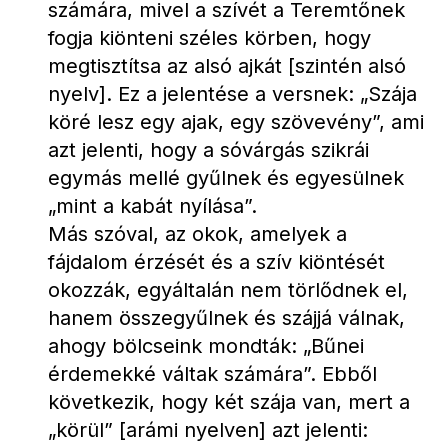
számára, mivel a szívét a Teremtőnek 
fogja kiönteni széles körben, hogy 
megtisztítsa az alsó ajkát [szintén alsó 
nyelv]. Ez a jelentése a versnek: „Szája 
köré lesz egy ajak, egy szövevény”, ami 
azt jelenti, hogy a sóvárgás szikrái 
egymás mellé gyűlnek és egyesülnek 
„mint a kabát nyílása”.
Más szóval, az okok, amelyek a 
fájdalom érzését és a szív kiöntését 
okozzák, egyáltalán nem törlődnek el, 
hanem összegyűlnek és szájjá válnak, 
ahogy bölcseink mondták: „Bűnei 
érdemekké váltak számára”. Ebből 
következik, hogy két szája van, mert a 
„körül” [arámi nyelven] azt jelenti: 