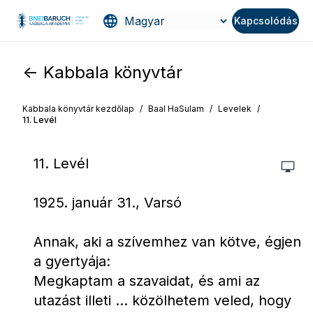
Kapcsolódás
<- Kabbala könyvtár
Kabbala könyvtár kezdőlap
/
Baal HaSulam
/
Levelek
/
11. Levél
11. Levél
1925. január 31., Varsó
Annak, aki a szívemhez van kötve, égjen 
a gyertyája:
Megkaptam a szavaidat, és ami az 
utazást illeti ... közölhetem veled, hogy 