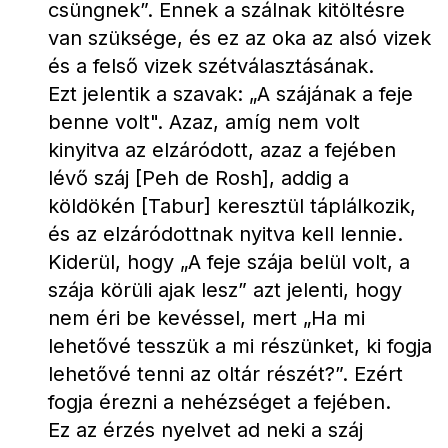
csüngnek”. Ennek a szálnak kitöltésre 
van szüksége, és ez az oka az alsó vizek 
és a felső vizek szétválasztásának.
Ezt jelentik a szavak: „A szájának a feje 
benne volt". Azaz, amíg nem volt 
kinyitva az elzáródott, azaz a fejében 
lévő száj [Peh de Rosh], addig a 
köldökén [Tabur] keresztül táplálkozik, 
és az elzáródottnak nyitva kell lennie. 
Kiderül, hogy „A feje szája belül volt, a 
szája körüli ajak lesz” azt jelenti, hogy 
nem éri be kevéssel, mert „Ha mi 
lehetővé tesszük a mi részünket, ki fogja 
lehetővé tenni az oltár részét?”. Ezért 
fogja érezni a nehézséget a fejében.
Ez az érzés nyelvet ad neki a száj 