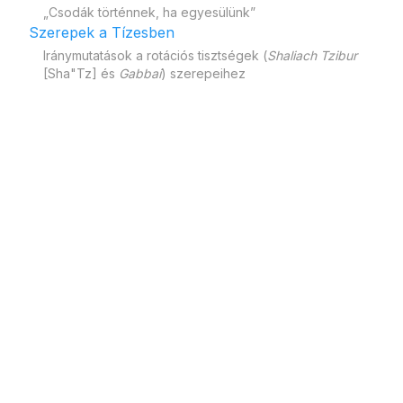
„Csodák történnek, ha egyesülünk”
Szerepek a Tízesben
Iránymutatások a rotációs tisztségek (
Shaliach Tzibur
[Sha"Tz] és
Gabbai
) szerepeihez