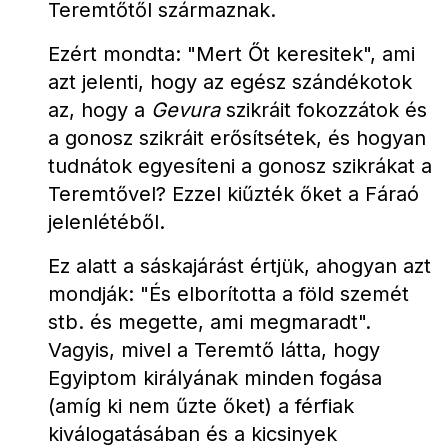
Teremtőtől származnak.
Ezért mondta: "Mert Őt keresitek", ami 
azt jelenti, hogy az egész szándékotok 
az, hogy a 
Gevura
 szikráit fokozzátok és 
a gonosz szikráit erősítsétek, és hogyan 
tudnátok egyesíteni a gonosz szikrákat a 
Teremtővel? Ezzel kiűzték őket a Fáraó 
jelenlétéből.
Ez alatt a sáskajárást értjük, ahogyan azt 
mondják: "És elborította a föld szemét 
stb. és megette, ami megmaradt". 
Vagyis, mivel a Teremtő látta, hogy 
Egyiptom királyának minden fogása 
(amíg ki nem űzte őket) a férfiak 
kiválogatásában és a kicsinyek 