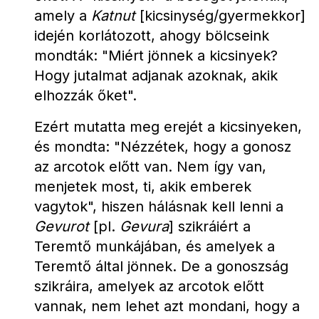
amely a 
Katnut
 [kicsinység/gyermekkor] 
idején korlátozott, ahogy bölcseink 
mondták: "Miért jönnek a kicsinyek? 
Hogy jutalmat adjanak azoknak, akik 
elhozzák őket".
Ezért mutatta meg erejét a kicsinyeken, 
és mondta: "Nézzétek, hogy a gonosz 
az arcotok előtt van. Nem így van, 
menjetek most, ti, akik emberek 
vagytok", hiszen hálásnak kell lenni a 
Gevurot
 [pl. 
Gevura
] szikráiért a 
Teremtő munkájában, és amelyek a 
Teremtő által jönnek. De a gonoszság 
szikráira, amelyek az arcotok előtt 
vannak, nem lehet azt mondani, hogy a 