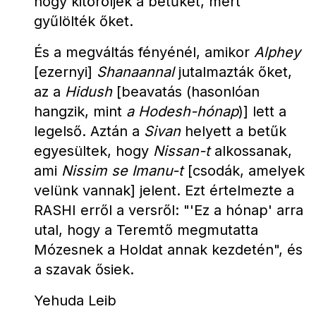
hogy kitöröljék a betűket, mert 
gyűlölték őket.
És a megváltás fényénél, amikor 
Alphey
[ezernyi] 
Shanaannal
 jutalmazták őket, 
az a 
Hidush
 [beavatás (hasonlóan 
hangzik, mint 
a Hodesh-hónap
)] lett a 
legelső. Aztán a 
Sivan
 helyett a betűk 
egyesültek, hogy 
Nissan-t
 alkossanak, 
ami 
Nissim se Imanu-t
 [csodák, amelyek 
velünk vannak] jelent. Ezt értelmezte a 
RASHI erről a versről: "'Ez a hónap' arra 
utal, hogy a Teremtő megmutatta 
Mózesnek a Holdat annak kezdetén", és 
a szavak ősiek.
Yehuda Leib