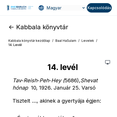
Kapcsolódás
<- Kabbala könyvtár
Kabbala könyvtár kezdőlap
/
Baal HaSulam
/
Levelek
/
14. Levél
14. levél
Tav
-
Reish
-
Peh
-
Hey (
5686),
Shevat 
hónap 
 10, 1926. Január 25. Varsó
Tisztelt …, akinek a gyertyája égjen: