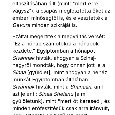
eltaszításában állt (mint: "mert erre 
vágysz"), a csapás megfosztotta őket az 
emberi minőségtől is, és elvesztették a 
Gevura
 minden szikráját is.
Ezáltal megértitek a megváltás versét: 
"Ez a hónap számotokra a hónapok 
kezdete." Egyiptomban a hónapot 
Sivánnak
 hívták, ahogyan a Szináj-
hegyről mondták, hogy onnan jött le 
a 
Sinaa
 [gyűlölet], mint ahogyan a nehéz 
munkát Egyiptomban általában 
Sivánnak
 hívták, mint a 
Shanaan
, ami 
azt jelenti: 
Sinaa Shelanu
 [a mi 
gyűlöletünk], mint "mert őt keresed", és 
minden erőfeszítésük csak arra irányult, 