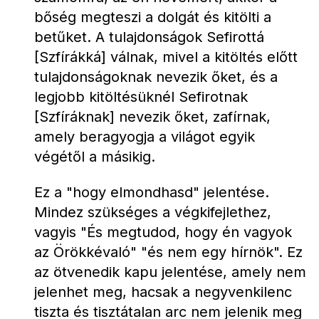
bőség megteszi a dolgát és kitölti a 
betűket. A tulajdonságok Sefirottá 
[Szfírákká] válnak, mivel a kitöltés előtt 
tulajdonságoknak nevezik őket, és a 
legjobb kitöltésüknél Sefirotnak 
[Szfíráknak] nevezik őket, zafírnak, 
amely beragyogja a világot egyik 
végétől a másikig.
Ez a "hogy elmondhasd" jelentése. 
Mindez szükséges a végkifejlethez, 
vagyis "És megtudod, hogy én vagyok 
az Örökkévaló" "és nem egy hírnök". Ez 
az ötvenedik kapu jelentése, amely nem 
jelenhet meg, hacsak a negyvenkilenc 
tiszta és tisztátalan arc nem jelenik meg 