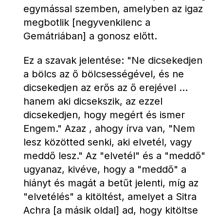
egymással szemben, amelyben az igaz 
megbotlik [negyvenkilenc a 
Gemátriában] a gonosz előtt.
Ez a szavak jelentése: "Ne dicsekedjen 
a bölcs az ő bölcsességével, és ne 
dicsekedjen az erős az ő erejével ... 
hanem aki dicsekszik, az ezzel 
dicsekedjen, hogy megért és ismer 
Engem." Azaz , ahogy írva van, "Nem 
lesz közötted senki, aki elvetél, vagy 
meddő lesz." Az "elvetél" és a "meddő" 
ugyanaz, kivéve, hogy a "meddő" a 
hiányt és magát a betűt jelenti, míg az 
"elvetélés" a kitöltést, amelyet a Sitra 
Achra [a másik oldal] ad, hogy kitöltse 