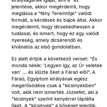
királyságának igáját, ami a "ez" 
jelentése, akkor megérdemli, hogy 
meglássa a "fény Teremtője" valódi 
formáit, a kérdések és bajok által. Akkor 
megérdemli, hogy dicsekedhessen a 
tudással, és ismert, hogy ez egy valódi 
nyereség, amely dicsérendő és 
kívánatos az első gondolatban.
Ez alatt értjük a következő verset: "És 
monda nékik: 'Legyen így, az Úr veletek 
van' ... és kiűzte őket a Fáraó elől". A 
Fáraó, Egyiptom királyának egész 
megerősödése csak a "kicsinyekben" 
volt, akik nem ismerték Józsefet, aki a 
"kicsinyek" szerint kenyérrel táplálta 
őket. A "kicsinyek" a bőséget jelentik, 