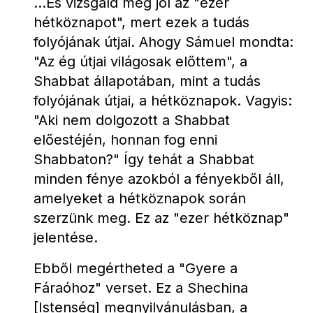
...És vizsgáld meg jól az "ezer 
hétköznapot", mert ezek a tudás 
folyójának útjai. Ahogy Sámuel mondta: 
"Az ég útjai világosak előttem", a 
Shabbat állapotában, mint a tudás 
folyójának útjai, a hétköznapok. Vagyis: 
"Aki nem dolgozott a Shabbat 
előestéjén, honnan fog enni 
Shabbaton?" Így tehát a Shabbat 
minden fénye azokból a fényekből áll, 
amelyeket a hétköznapok során 
szerzünk meg. Ez az "ezer hétköznap" 
jelentése.
Ebből megértheted a "Gyere a 
Fáraóhoz" verset. Ez a Shechina 
[Istenség] megnyilvánulásban, a 