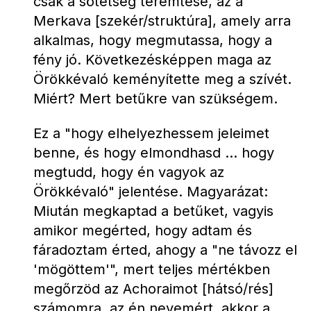
csak a sötétség teremtése, az a 
Merkava [szekér/struktúra], amely arra 
alkalmas, hogy megmutassa, hogy a 
fény jó. Következésképpen maga az 
Örökkévaló keményítette meg a szívét. 
Miért? Mert betűkre van szükségem.
Ez a "hogy elhelyezhessem jeleimet 
benne, és hogy elmondhasd ... hogy 
megtudd, hogy én vagyok az 
Örökkévaló" jelentése. Magyarázat: 
Miután megkaptad a betűket, vagyis 
amikor megérted, hogy adtam és 
fáradoztam érted, ahogy a "ne távozz el 
'mögöttem'", mert teljes mértékben 
megőrzöd az Achoraimot [hátsó/rés] 
számomra, az én nevemért, akkor a 