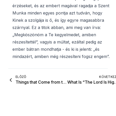
érzéseket, és az embert magával ragadja a Szent
Munka minden egyes pontja azt tudván, hogy
Kinek a szolgája is ő, és így egyre magasabbra
szárnyal. Ez a titok abban, ami meg van írva:
„Megköszönöm a Te kegyelmedet, amiben
részesítettél”, vagyis a múltat, ezáltal pedig az
ember bátran mondhatja - és ki is jelenti: „és
mindazért, amiben még részesíteni fogsz engem”.
ELŐZŐ
KÖVETKE
Things that Come from the Heart
What Is “The Lord Is Hig