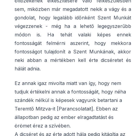
öltözékének elkészítésére való felkészülésben
sem, miközben már megadatott nekik a vágy és a
gondolat, hogy legalább időnként Szent Munkát
végezzenek - még ha a lehető legegyszerűbb
módon is. Ha tehát valaki képes ennek
fontosságát felmérni aszerint, hogy mekkora
fontosságot tulajdonít a Szent Munkának, akkor
neki abban a mértékben kell érte dicséretet és
hálát adnia.
Ez annak igaz mivolta miatt van így, hogy nem
tudjuk értékelni annak a fontosságát, hogy néha
szándék nélkül is képesek vagyunk betartani a
Teremtő Mitzva-it [Parancsolatait]. Ebben az
állapotban pedig az ember elragadtatást és
örömet érez a szívében.
A dicséret és az érte adott hála pedig kitágítja az