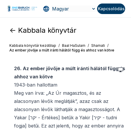
Kapcsolódás
<- Kabbala könyvtár
Kabbala könyvtár kezdőlap
/
Baal HaSulam
/
Shamati
/
Az ember jövője a múlt iránti hálától függ és ahhoz van kötve
26. Az ember jövője a múlt iránti hálától függ és
ahhoz van kötve
1943-ban hallottam
Meg van írva: „Az Úr magasztos, és az
alacsonyan lévők meglátják”, azaz csak az
alacsonyan lévők láthatják a magasztosságot. A
Yakar [יקר - Értékes] betűk a Yakir [יקיר - tudni
fogja] betűi. Ez azt jelenti, hogy az ember annyira