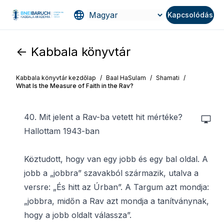
Kapcsolódás
<- Kabbala könyvtár
Kabbala könyvtár kezdőlap
/
Baal HaSulam
/
Shamati
/
What Is the Measure of Faith in the Rav?
40. Mit jelent a Rav-ba vetett hit mértéke?
Hallottam 1943-ban
Köztudott, hogy van egy jobb és egy bal oldal. A
jobb a „jobbra” szavakból származik, utalva a
versre: „És hitt az Úrban”. A Targum azt mondja:
„jobbra, midőn a Rav azt mondja a tanítványnak,
hogy a jobb oldalt válassza”.