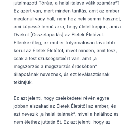
jutalmazott Tórája, a halál italává válik számára”?
Ez azért van, mert minden tanítás, amit az ember
megtanul vagy hall, nem hoz neki semmi hasznot,
ami képessé tenné arra, hogy életet kapjon, ami a
Dvekut [Összetapadás] az Életek Életével.
Ellenkezőleg, az ember folyamatosan távolabb
kerül az Életek Életétől, mivel minden, amit tesz,
csak a test szükségleteiért van, amit „a
megszerzés a megszerzés érdekében”
állapotának neveznek, és ezt leválasztásnak
tekintjük.
Ez azt jelenti, hogy cselekedetei révén egyre
jobban elszakad az Életek Életétől az ember, és
ezt nevezik „a halál italának”, mivel a halálhoz és
nem élethez juttatja őt. Ez azt jelenti, hogy az