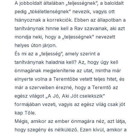
A jobboldalt általában „teljességnek”, a baloldalt
pedig „tökéletlenségnek” nevezik, vagyis ott
hiányoznak a korrekciók. Ebben az állapotban a
tanítványnak hinnie kell a Rav szavainak, aki azt
mondja neki, hogy a „teljességnek” nevezett
helyes úton járjon.
És mi az a „teljesség”, amely szerint a
tanítványnak haladnia kell? Az, hogy úgy kell
önmagának megjelenítenie az utat, mintha már
elnyerte volna a Teremtőbe vetett teljes hitet, és
már a szerveiben érezné, hogy a Teremtő az
egész világot „A Jó, Aki Jót cselekszik”
formájában vezeti, vagyis az egész világ csak jót
kap Tőle.
Mégis, amikor az ember önmagára néz, azt látja,
hogy szegény és nélkülöző. Ezen kívül, amikor a