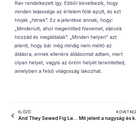
Rav rendelkezett így. Ebből következik, hogy
minden teljessége az értelem fölé épült, és ezt
hívják „hitnek”. Ez a jelentése annak, hogy:
„Mindenütt, ahol megemlíted Nevemet, eljövök
hozzád és megáldalak”. „Minden helyen” azt
jelenti, hogy bár még mindig nem méltó az
áldásra, ennek ellenére áldásomat adtam, mert
olyan helyet, vagyis az öröm helyét teremtetted,
amelyben a felső világosság lakozhat.
ELŐZŐ
KÖVETKE
And They Sewed Fig Leaves
Mit jele