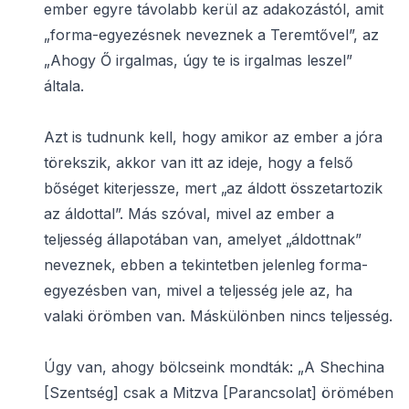
ember egyre távolabb kerül az adakozástól, amit
„forma-egyezésnek neveznek a Teremtővel”, az
„Ahogy Ő irgalmas, úgy te is irgalmas leszel”
általa.
Azt is tudnunk kell, hogy amikor az ember a jóra
törekszik, akkor van itt az ideje, hogy a felső
bőséget kiterjessze, mert „az áldott összetartozik
az áldottal”. Más szóval, mivel az ember a
teljesség állapotában van, amelyet „áldottnak”
neveznek, ebben a tekintetben jelenleg forma-
egyezésben van, mivel a teljesség jele az, ha
valaki örömben van. Máskülönben nincs teljesség.
Úgy van, ahogy bölcseink mondták: „A Shechina
[Szentség] csak a Mitzva [Parancsolat] örömében