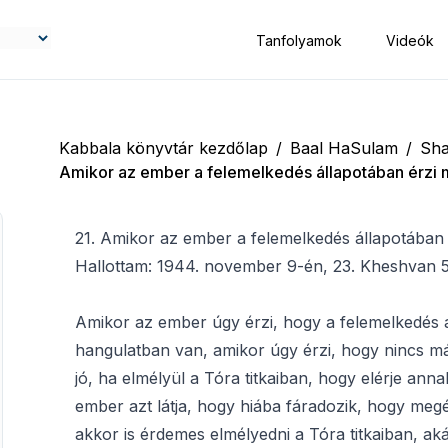
Tanfolyamok
Videók
Kabbala könyvtár kezdőlap
/
Baal HaSulam
/
Sha
Amikor az ember a felemelkedés állapotában érzi 
21. Amikor az ember a felemelkedés állapotában
Hallottam: 1944. november 9-én, 23. Kheshvan 
Amikor az ember úgy érzi, hogy a felemelkedés 
hangulatban van, amikor úgy érzi, hogy nincs más
jó, ha elmélyül a Tóra titkaiban, hogy elérje an
ember azt látja, hogy hiába fáradozik, hogy meg
akkor is érdemes elmélyedni a Tóra titkaiban, ak