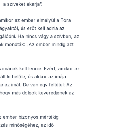
 a szíveket akarja”.
 amikor az ember elmélyül a Tóra
gyaktól, és erőt kell adnia az
álódni. Ha nincs vágy a szívben, az
ink mondták: „Az ember mindig azt
s imának kell lennie. Ezért, amikor az
ált ki belőle, és akkor az imája
 az imát. De van egy feltétel: Az
, hogy más dolgok keveredjenek az
z ember bizonyos mértékig
kozás minőségéhez, az idő