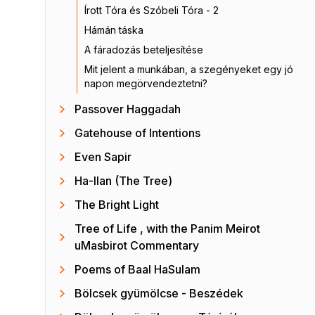
Írott Tóra és Szóbeli Tóra - 2
Hámán táska
A fáradozás beteljesítése
Mit jelent a munkában, a szegényeket egy jó
napon megörvendeztetni?
Passover Haggadah
Gatehouse of Intentions
Even Sapir
Ha-Ilan (The Tree)
The Bright Light
Tree of Life , with the Panim Meirot
uMasbirot Commentary
Poems of Baal HaSulam
Bölcsek gyümölcse - Beszédek