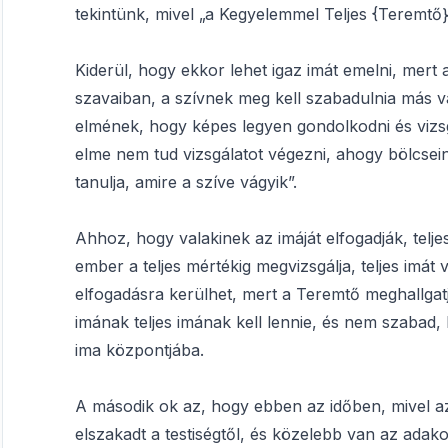
tekintünk, mivel „a Kegyelemmel Teljes {Teremtő}
Kiderül, hogy ekkor lehet igaz imát emelni, mert
szavaiban, a szívnek meg kell szabadulnia más vá
elmének, hogy képes legyen gondolkodni és vizsg
elme nem tud vizsgálatot végezni, ahogy bölcse
tanulja, amire a szíve vágyik”.
Ahhoz, hogy valakinek az imáját elfogadják, telje
ember a teljes mértékig megvizsgálja, teljes imát v
elfogadásra kerülhet, mert a Teremtő meghallgatja
imának teljes imának kell lennie, és nem szabad
ima központjába.
A második ok az, hogy ebben az időben, mivel a
elszakadt a testiségtől, és közelebb van az ada