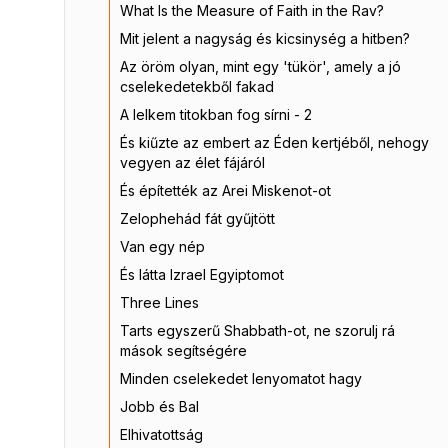
What Is the Measure of Faith in the Rav?
Mit jelent a nagyság és kicsinység a hitben?
Az öröm olyan, mint egy 'tükör', amely a jó
cselekedetekből fakad
A lelkem titokban fog sírni - 2
És kiűzte az embert az Éden kertjéből, nehogy
vegyen az élet fájáról
És építették az Arei Miskenot-ot
Zelophehád fát gyűjtött
Van egy nép
És látta Izrael Egyiptomot
Three Lines
Tarts egyszerű Shabbath-ot, ne szorulj rá
mások segítségére
Minden cselekedet lenyomatot hagy
Jobb és Bal
Elhivatottság