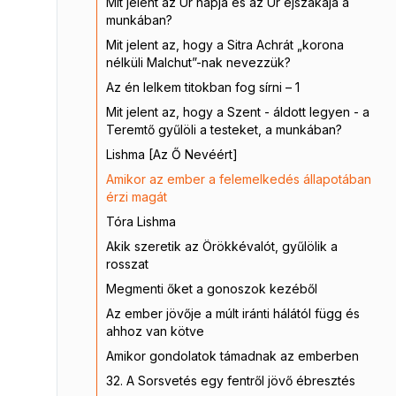
Mit jelent az Úr napja és az Úr éjszakája a
munkában?
Mit jelent az, hogy a Sitra Achrát „korona
nélküli Malchut”-nak nevezzük?
Az én lelkem titokban fog sírni – 1
Mit jelent az, hogy a Szent - áldott legyen - a
Teremtő gyűlöli a testeket, a munkában?
Lishma [Az Ő Nevéért]
Amikor az ember a felemelkedés állapotában
érzi magát
Tóra Lishma
Akik szeretik az Örökkévalót, gyűlölik a
rosszat
Megmenti őket a gonoszok kezéből
Az ember jövője a múlt iránti hálától függ és
ahhoz van kötve
Amikor gondolatok támadnak az emberben
32. A Sorsvetés egy fentről jövő ébresztés