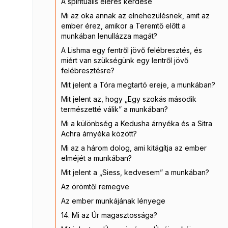
A spirituális elérés kérdése
Mi az oka annak az elnehezülésnek, amit az
ember érez, amikor a Teremtő előtt a
munkában lenullázza magát?
A Lishma egy fentről jövő felébresztés, és
miért van szükségünk egy lentről jövő
felébresztésre?
Mit jelent a Tóra megtartó ereje, a munkában?
Mit jelent az, hogy „Egy szokás második
természetté válik” a munkában?
Mi a különbség a Kedusha árnyéka és a Sitra
Achra árnyéka között?
Mi az a három dolog, ami kitágítja az ember
elméjét a munkában?
Mit jelent a „Siess, kedvesem” a munkában?
Az örömtől remegve
Az ember munkájának lényege
14. Mi az Úr magasztossága?