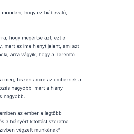
 mondani, hogy ez hiábavaló,
rra, hogy megértse azt, ezt a
 mert az ima hiányt jelent, ami azt
neki, arra vágyik, hogy a Teremtő
a meg, hiszen amire az embernek a
ozás nagyobb, mert a hiány
s nagyobb.
 amiben az ember a legtöbb
és a hiányért kitöltést szeretne
 szívben végzett munkának”