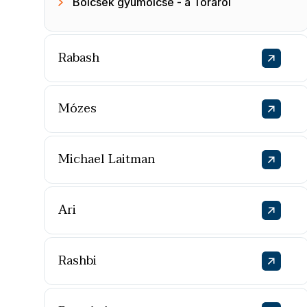
Bölcsek gyümölcse - a Tóráról
Rabash
Mózes
Michael Laitman
Ari
Rashbi