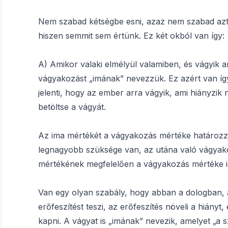
Nem szabad kétségbe esni, azaz nem szabad azt
hiszen semmit sem értünk. Ez két okból van így:
A) Amikor valaki elmélyül valamiben, és vágyik a
vágyakozást „imának” nevezzük. Ez azért van így,
jelenti, hogy az ember arra vágyik, ami hiányzik 
betöltse a vágyát.
Az ima mértékét a vágyakozás mértéke határozz
legnagyobb szüksége van, az utána való vágyak
mértékének megfelelően a vágyakozás mértéke i
Van egy olyan szabály, hogy abban a dologban,
erőfeszítést teszi, az erőfeszítés növeli a hiányt, 
kapni. A vágyat is „imának” nevezik, amelyet „a