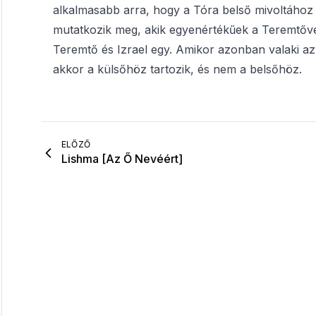
alkalmasabb arra, hogy a Tóra belső mivoltához
mutatkozik meg, akik egyenértékűek a Teremtővel
Teremtő és Izrael egy. Amikor azonban valaki a
akkor a külsőhöz tartozik, és nem a belsőhöz.
ELŐZŐ
Lishma [Az Ő Nevéért]