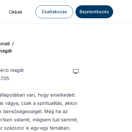
Csatlakozás
Bejelentkezés
Cikkek
mati
/
magát
 érzi magát
5705.
állapotában van, hogy emelkedett
 vágya, csak a spiritualitás, akkor
nak bensőségességét. Még ha az
értsen valamit, mégsem tud semmit,
ár százszor is egy-egy témában.