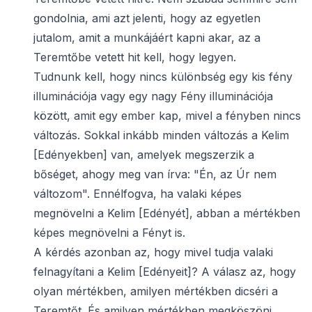
gondolnia, ami azt jelenti, hogy az egyetlen
jutalom, amit a munkájáért kapni akar, az a
Teremtőbe vetett hit kell, hogy legyen.
Tudnunk kell, hogy nincs különbség egy kis fény
illuminációja vagy egy nagy Fény illuminációja
között, amit egy ember kap, mivel a fényben nincs
változás. Sokkal inkább minden változás a Kelim
[Edényekben] van, amelyek megszerzik a
bőséget, ahogy meg van írva: "Én, az Úr nem
változom". Ennélfogva, ha valaki képes
megnövelni a Kelim [Edényét], abban a mértékben
képes megnövelni a Fényt is.
A kérdés azonban az, hogy mivel tudja valaki
felnagyítani a Kelim [Edényeit]? A válasz az, hogy
olyan mértékben, amilyen mértékben dicséri a
Teremtőt. És amilyen mértékben megköszöni,