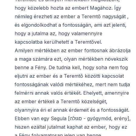
hogy közelebb hozta az embert Magához. Így
némileg érezheti az ember a Teremtő nagyságát ,
és elgondolkodhat a fontosságán, ami azt jelenti,
hogy a jutalma az, hogy valamennyire
kapcsolatba kerülhetett a Teremtővel.
Amilyen mértékben az ember fontosnak ábrázolja
a maga számára ezt, olyan mértékben növekszik
benne a Fény. De tudnia kell, hogy soha nem fog
eljutni az ember és a Teremtő közötti kapcsolat
fontosságának valódi mértékéhez, mert nem tudja
felmérni annak valós értékét. Ehelyett, amennyire
az ember értékeli a Teremtő közelségét,
olyannyira éri el annak érdemeit és a fontosságát.
Ebben van egy Segula [סגולה - gyógymód, erény],
hiszen ezáltal jutalmat kaphat az ember, hogy ez
a Fény folyamatosan jelen van benne.