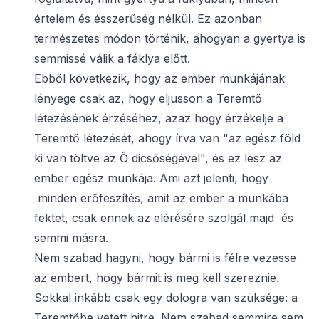
értelem és ésszerűség nélkül. Ez azonban
természetes módon történik, ahogyan a gyertya is
semmissé válik a fáklya előtt.
Ebből következik, hogy az ember munkájának
lényege csak az, hogy eljusson a Teremtő
létezésének érzéséhez, azaz hogy érzékelje a
Teremtő létezését, ahogy írva van "az egész föld
ki van töltve az Ő dicsőségével", és ez lesz az
ember egész munkája. Ami azt jelenti, hogy
minden erőfeszítés, amit az ember a munkába
fektet, csak ennek az elérésére szolgál majd és
semmi másra.
Nem szabad hagyni, hogy bármi is félre vezesse
az embert, hogy bármit is meg kell szereznie.
Sokkal inkább csak egy dologra van szüksége: a
Teremtőbe vetett hitre. Nem szabad semmire sem