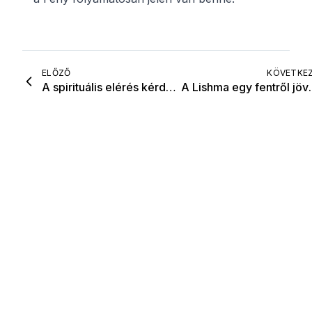
ELŐZŐ
KÖVETKE
A spirituális elérés kérdése
A Lishma egy fentről jövő felébr