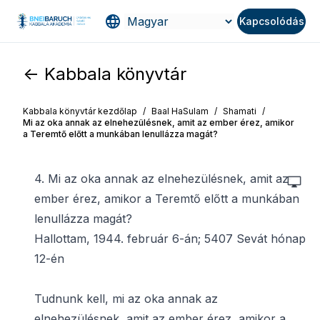
Kapcsolódás
<- Kabbala könyvtár
Kabbala könyvtár kezdőlap
/
Baal HaSulam
/
Shamati
/
Mi az oka annak az elnehezülésnek, amit az ember érez, amikor
a Teremtő előtt a munkában lenullázza magát?
4. Mi az oka annak az elnehezülésnek, amit az
ember érez, amikor a Teremtő előtt a munkában
lenullázza magát?
Hallottam, 1944. február 6-án; 5407 Sevát hónap
12-én
Tudnunk kell, mi az oka annak az
elnehezülésnek, amit az ember érez, amikor a