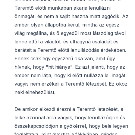
Teremtő előtti munkában akarja lenullázni
önmagát, és nem a saját haszna miatt aggódik. Az
ember olyan állapotba kerül, mintha az egész
világ megállna, és ő egyedül most látszólag távol
lenne ettől a világtól, és elhagyná családját és
barátait a Teremtő előtti lenullázódás érdekében.
Ennek csak egy egyszerű oka van, amit úgy
hívnak, hogy "hit hiánya". Ez azt jelenti, hogy az
ember nem látja, hogy ki előtt nullázza le magát,
vagyis nem érzékeli a Teremtő létezését. Ez okoz
neki elnehezülést.
De amikor elkezdi érezni a Teremtő létezését, a
lelke azonnal arra vágyik, hogy lenullázódjon és
összekapcsolódjon a gyökérrel, hogy bele legyen
foglaltatva, mint gyertya a fáklyában, minden