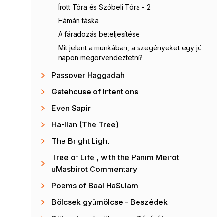
Írott Tóra és Szóbeli Tóra - 2
Hámán táska
A fáradozás beteljesítése
Mit jelent a munkában, a szegényeket egy jó
napon megörvendeztetni?
Passover Haggadah
Gatehouse of Intentions
Even Sapir
Ha-Ilan (The Tree)
The Bright Light
Tree of Life , with the Panim Meirot
uMasbirot Commentary
Poems of Baal HaSulam
Bölcsek gyümölcse - Beszédek