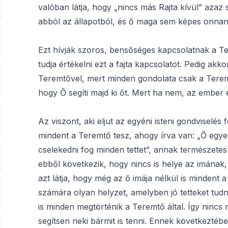
valóban látja, hogy „nincs más Rajta kívül” azaz
abból az állapotból, és ő maga sem képes onnan 
Ezt hívják szoros, bensőséges kapcsolatnak a T
tudja értékelni ezt a fajta kapcsolatot. Pedig ak
Teremtővel, mert minden gondolata csak a Tere
hogy Ő segíti majd ki őt. Mert ha nem, az ember é
Az viszont, aki eljut az egyéni isteni gondviselés
mindent a Teremtő tesz, ahogy írva van: „Ő egyed
cselekedni fog minden tettet”, annak természete
ebből következik, hogy nincs is helye az imának,
azt látja, hogy még az ő imája nélkül is mindent 
számára olyan helyzet, amelyben jó tetteket tudna
is minden megtörténik a Teremtő által. Így ninc
segítsen neki bármit is tenni. Ennek következtébe