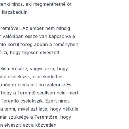
 senki nincs, aki megmenthetné őt
kiszabadulni.
eremtővel. Az ember nem mindig
kor valójában össze van kapcsolva a
mtő körül forog abban a reményben,
rzi, hogy teljesen elveszett.
 felismerésére, vagyis arra, hogy
ül cselekszik, cselekedett és
s módon nincs mit hozzátennie.És
 hogy a Teremtő segítsen neki, mert
a Teremtő cselekszik. Ezért nincs
 tenni, mivel azt látja, hogy nélküle
s már szüksége a Teremtőre, hogy
n elveszíti azt a közvetlen