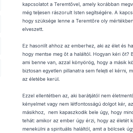
kapcsolatot a Teremtővel, amely korábban megvo
még teljesen rászorult Isten segítségére. A kapcs
hogy szüksége lenne a Teremtőre oly mértékben
elveszett.
Ez hasonlít ahhoz az emberhez, aki az élet és hal
hogy mentse meg őt a haláltól. Hogyan kéri őt? B
ami benne van, azzal könyörög, hogy a másik kö
biztosan egyetlen pillanatra sem felejti el kérni, 
az életébe kerül.
Ezzel ellentétben az, aki barátjától nem életment
kényelmet vagy nem létfontosságú dolgot kér, a
másikhoz, nem kapaszkodik bele úgy, hogy minde
tehát: amikor az ember úgy érzi, hogy az életét 
menekülni a spirituális haláltól, amit a bölcsek