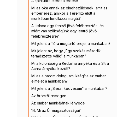
A spirituális elérés kérdése
Mi az oka annak az elnehezülésnek, amit az
ember érez, amikor a Teremtő előtt a
munkában lenullázza magát?
A Lishma egy fentről jövő felébresztés, és
miért van szükségünk egy lentről jövő
felébresztésre?
Mit jelent a Tóra megtartó ereje, a munkában?
Mit jelent az, hogy „Egy szokás második
természetté válik” a munkában?
Mi a különbség a Kedusha árnyéka és a Sitra
Achra árnyéka között?
Mi az a három dolog, ami kitágítja az ember
elméjét a munkában?
Mit jelent a „Siess, kedvesem” a munkában?
Az örömtől remegve
Az ember munkájának lényege
14. Mi az Úr magasztossága?