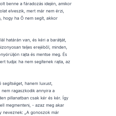
lt benne a fáradozás idején, amikor
olat elveszik, mert már nem érzi,
, hogy ha Ő nem segít, akkor
ál határán van, és kéri a barátját,
izonyosan teljes erejéből, minden,
nyörüljön rajta és mentse meg. És
mert tudja: ha nem segítenek rajta, az
ő segítséget, hanem luxust,
z nem ragaszkodik annyira a
n pillanatban csak kér és kér. Így
kell megmenteni, - azaz meg akar
 úgy neveznek: „A gonoszok már