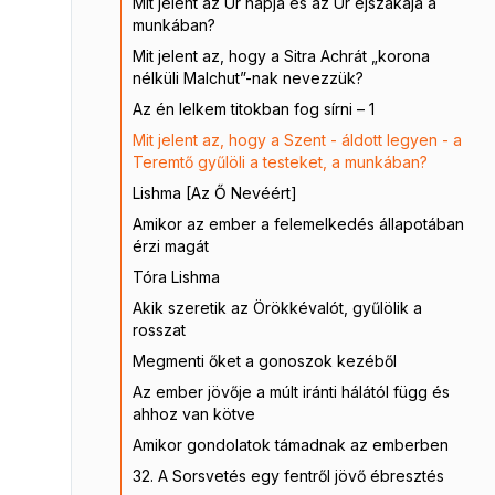
Mit jelent az Úr napja és az Úr éjszakája a
munkában?
Mit jelent az, hogy a Sitra Achrát „korona
nélküli Malchut”-nak nevezzük?
Az én lelkem titokban fog sírni – 1
Mit jelent az, hogy a Szent - áldott legyen - a
Teremtő gyűlöli a testeket, a munkában?
Lishma [Az Ő Nevéért]
Amikor az ember a felemelkedés állapotában
érzi magát
Tóra Lishma
Akik szeretik az Örökkévalót, gyűlölik a
rosszat
Megmenti őket a gonoszok kezéből
Az ember jövője a múlt iránti hálától függ és
ahhoz van kötve
Amikor gondolatok támadnak az emberben
32. A Sorsvetés egy fentről jövő ébresztés