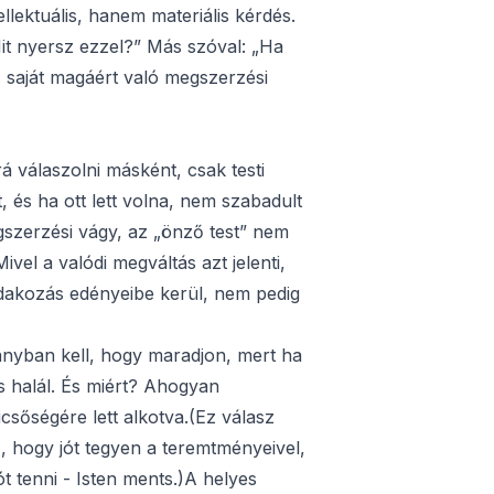
lektuális, hanem materiális kérdés.
Mit nyersz ezzel?” Más szóval: „Ha
A saját magáért való megszerzési
rá válaszolni másként, csak testi
 és ha ott lett volna, nem szabadult
szerzési vágy, az „önző test” nem
el a valódi megváltás azt jelenti,
dakozás edényeibe kerül, nem pedig
ányban kell, hogy maradjon, mert ha
is halál. És miért? Ahogyan
sőségére lett alkotva.(Ez válasz
, hogy jót tegyen a teremtményeivel,
 tenni - Isten ments.)A helyes