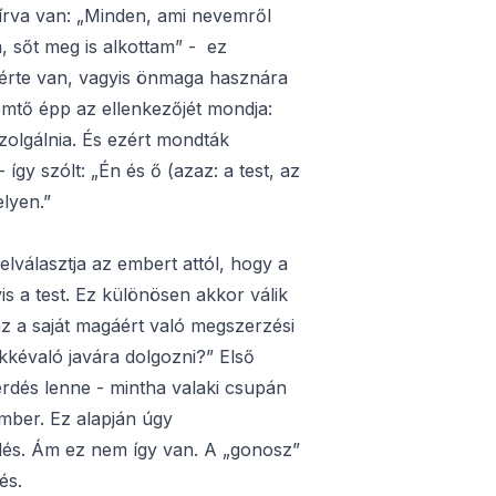
 írva van: „Minden, ami nevemről
, sőt meg is alkottam” - ez
n érte van, vagyis önmaga hasznára
remtő épp az ellenkezőjét mondja:
zolgálnia. És ezért mondták
így szólt: „Én és ő (azaz: a test, az
elyen.”
elválasztja az embert attól, hogy a
s a test. Ez különösen akkor válik
az a saját magáért való megszerzési
ökkévaló javára dolgozni?” Első
érdés lenne - mintha valaki csupán
ember. Ez alapján úgy
rdés. Ám ez nem így van. A „gonosz”
dés.