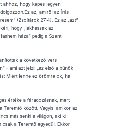
őt ahhoz, hogy képes legyen
dolgozzon.Ez az, amiről az Írás
resem” (Zsoltárok 27:4). Ez az „azt”
t kéri, hogy „lakhassak az
Hashem háza” pedig a Szent
anítottak a következő vers
- ami azt jelzi: „az első a bűnök
s: Miért lenne ez örömre ok, ha
ges értéke a fáradozásnak, mert
a Teremtő között. Vagyis: amikor az
ncs más senki a világon, aki ki
n csak a Teremtő egyedül. Ekkor