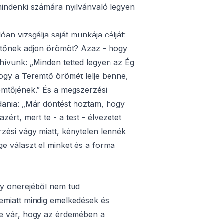
 mindenki számára nyilvánvaló legyen
an vizsgálja saját munkája célját:
emtőnek adjon örömöt? Azaz - hogy
 hívunk: „Minden tetted legyen az Ég
 hogy a Teremtő örömét lelje benne,
mtőjének.” És a megszerzési
dania: „Már döntést hoztam, hogy
ért, mert te - a test - élvezetet
zési vágy miatt, kénytelen lennék
e választ el minket és a forma
y önerejéből nem tud
emiatt mindig emelkedések és
re vár, hogy az érdemében a