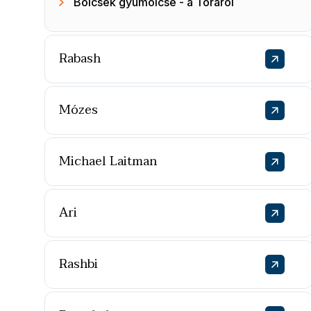
Bölcsek gyümölcse - a Tóráról
Rabash
Mózes
Michael Laitman
Ari
Rashbi