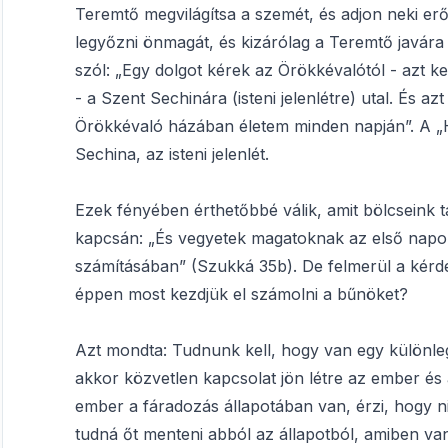
Teremtő megvilágítsa a szemét, és adjon neki er
legyőzni önmagát, és kizárólag a Teremtő javára 
szól: „Egy dolgot kérek az Örökkévalótól - azt ke
- a Szent Sechinára (isteni jelenlétre) utal. És az
Örökkévaló házában életem minden napján”. A „
Sechina, az isteni jelenlét.
Ezek fényében érthetőbbé válik, amit bölcseink t
kapcsán: „És vegyetek magatoknak az első napon” 
számításában” (Szukká 35b). De felmerül a kérdé
éppen most kezdjük el számolni a bűnöket?
Azt mondta: Tudnunk kell, hogy van egy különle
akkor közvetlen kapcsolat jön létre az ember és 
ember a fáradozás állapotában van, érzi, hogy ni
tudná őt menteni abból az állapotból, amiben va