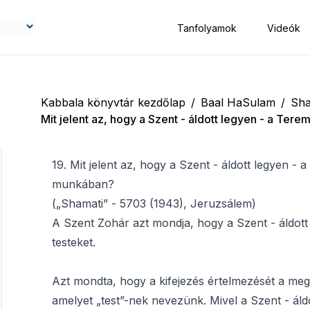
Tanfolyamok
Videók
Kabbala könyvtár kezdőlap
/
Baal HaSulam
/
Sha
Mit jelent az, hogy a Szent - áldott legyen - a Tere
19. Mit jelent az, hogy a Szent - áldott legyen - a
munkában?
(„Shamati” - 5703 (1943), Jeruzsálem)
A Szent Zohár azt mondja, hogy a Szent - áldott 
testeket.
Azt mondta, hogy a kifejezés értelmezését a megs
amelyet „test”-nek nevezünk. Mivel a Szent - áldo