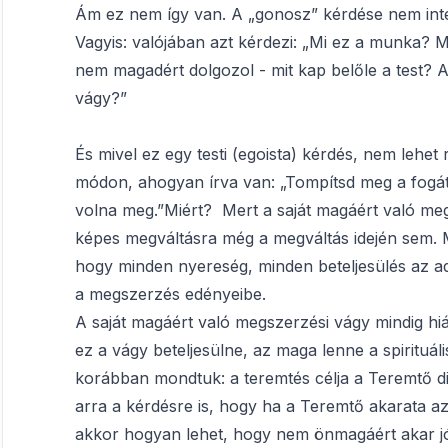
Ám ez nem így van. A „gonosz” kérdése nem intel
Vagyis: valójában azt kérdezi: „Mi ez a munka? 
nem magadért dolgozol - mit kap belőle a test? 
vágy?”
És mivel ez egy testi (egoista) kérdés, nem lehet 
módon, ahogyan írva van: „Tompítsd meg a fogát,
volna meg.”Miért? Mert a saját magáért való meg
képes megváltásra még a megváltás idején sem. Miv
hogy minden nyereség, minden beteljesülés az a
a megszerzés edényeibe.
A saját magáért való megszerzési vágy mindig hi
ez a vágy beteljesülne, az maga lenne a spirituál
korábban mondtuk: a teremtés célja a Teremtő dic
arra a kérdésre is, hogy ha a Teremtő akarata az
akkor hogyan lehet, hogy nem önmagáért akar jót