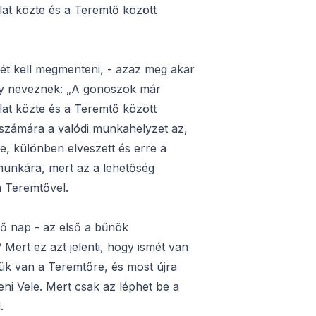
at közte és a Teremtő között
tét kell megmenteni, - azaz meg akar
 úgy neveznek: „A gonoszok már
at közte és a Teremtő között
) számára a valódi munkahelyzet az,
, különben elveszett és erre a
munkára, mert az a lehetőség
 Teremtővel.
ő nap - az első a bűnök
Mert ez azt jelenti, hogy ismét van
ük van a Teremtőre, és most újra
eni Vele. Mert csak az léphet be a
.