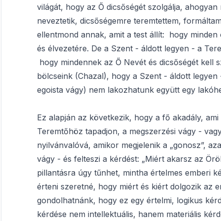
világát, hogy az Ő dicsőségét szolgálja, ahogyan
neveztetik, dicsőségemre teremtettem, formáltam
ellentmond annak, amit a test állít: hogy minde
és élvezetére. De a Szent - áldott legyen - a Te
hogy mindennek az Ő Nevét és dicsőségét kell s
bölcseink (Chazal), hogy a Szent - áldott legyen - 
egoista vágy) nem lakozhatunk együtt egy lakóh
Ez alapján az következik, hogy a fő akadály, ami 
Teremtőhöz tapadjon, a megszerzési vágy - vagyi
nyilvánvalóvá, amikor megjelenik a „gonosz”, az
vágy - és felteszi a kérdést: „Miért akarsz az Ör
pillantásra úgy tűnhet, mintha értelmes emberi k
érteni szeretné, hogy miért és kiért dolgozik az 
gondolhatnánk, hogy ez egy értelmi, logikus ké
kérdése nem intellektuális, hanem materiális kér