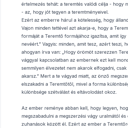
értelmezés tehát: a teremtés valódi célja - hogy
- az, hogy jót tegyen a teremtményeivel.
Ezért az emberre hárul a kötelesség, hogy állandó
Vajon minden tettével azt akarja-e, hogy a Ter
formáját a Teremtő formájához igazítsa, amit így
nevéért.” Vagyis: minden, amit tesz, azért teszi,
ahogyan írva van: „Hogy örömöt szerezzen Tere
vággyal kapcsolatban az embernek ezt kell mon
semmilyen élvezetet nem akarok elfogadni, csak az
akarsz.” Mert a te vágyad miatt, az önző megszer
elszakadni a Teremtőtől, mivel a forma különbség
különbsége szétválást és eltávolodást okoz.
Az ember reménye abban kell, hogy legyen, hog
megszabadulni a megszerzési vágy uralmától és 
zuhanások között él. Ezért az ember a Teremtő