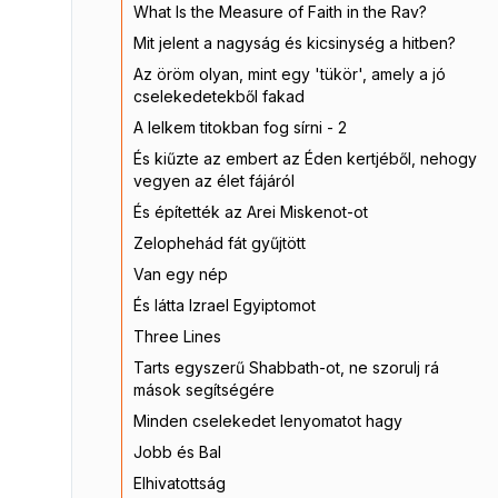
What Is the Measure of Faith in the Rav?
Mit jelent a nagyság és kicsinység a hitben?
Az öröm olyan, mint egy 'tükör', amely a jó
cselekedetekből fakad
A lelkem titokban fog sírni - 2
És kiűzte az embert az Éden kertjéből, nehogy
vegyen az élet fájáról
És építették az Arei Miskenot-ot
Zelophehád fát gyűjtött
Van egy nép
És látta Izrael Egyiptomot
Three Lines
Tarts egyszerű Shabbath-ot, ne szorulj rá
mások segítségére
Minden cselekedet lenyomatot hagy
Jobb és Bal
Elhivatottság