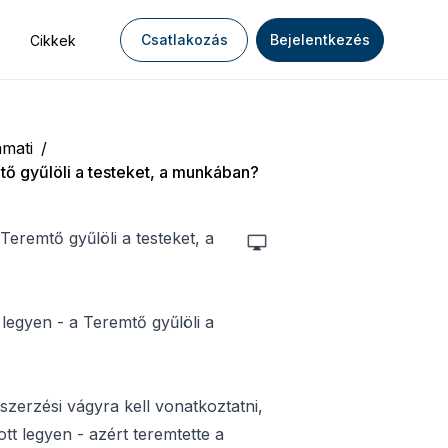
Csatlakozás
Bejelentkezés
Cikkek
mati
/
mtő gyűlöli a testeket, a munkában?
 Teremtő gyűlöli a testeket, a
legyen - a Teremtő gyűlöli a
zerzési vágyra kell vonatkoztatni,
tt legyen - azért teremtette a