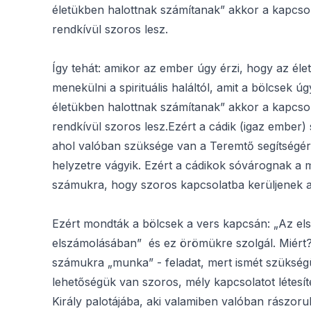
életükben halottnak számítanak” akkor a kapcsol
rendkívül szoros lesz.
Így tehát: amikor az ember úgy érzi, hogy az éle
menekülni a spirituális haláltól, amit a bölcsek
életükben halottnak számítanak” akkor a kapcsol
rendkívül szoros lesz.Ezért a cádik (igaz ember
ahol valóban szüksége van a Teremtő segítségére
helyzetre vágyik. Ezért a cádikok sóvárognak a 
számukra, hogy szoros kapcsolatba kerüljenek a
Ezért mondták a bölcsek a vers kapcsán: „Az els
elszámolásában” és ez örömükre szolgál. Miért? 
számukra „munka” - feladat, mert ismét szükség
lehetőségük van szoros, mély kapcsolatot létesít
Király palotájába, aki valamiben valóban rászorul