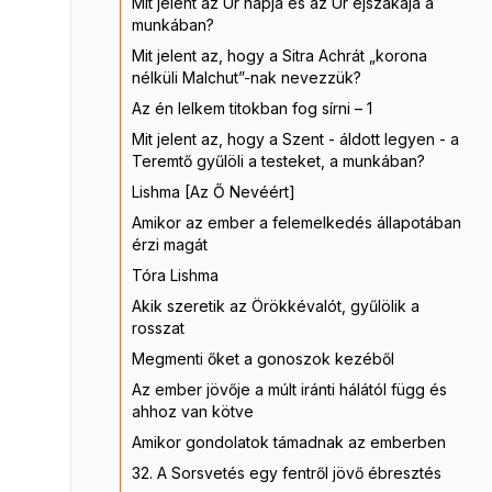
Mit jelent az Úr napja és az Úr éjszakája a
munkában?
Mit jelent az, hogy a Sitra Achrát „korona
nélküli Malchut”-nak nevezzük?
Az én lelkem titokban fog sírni – 1
Mit jelent az, hogy a Szent - áldott legyen - a
Teremtő gyűlöli a testeket, a munkában?
Lishma [Az Ő Nevéért]
Amikor az ember a felemelkedés állapotában
érzi magát
Tóra Lishma
Akik szeretik az Örökkévalót, gyűlölik a
rosszat
Megmenti őket a gonoszok kezéből
Az ember jövője a múlt iránti hálától függ és
ahhoz van kötve
Amikor gondolatok támadnak az emberben
32. A Sorsvetés egy fentről jövő ébresztés