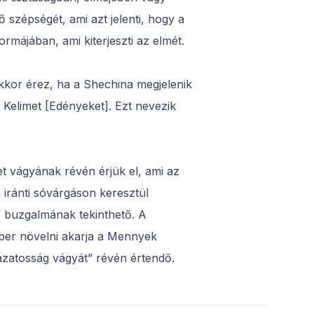
 szépségét, ami azt jelenti, hogy a
rmájában, ami kiterjeszti az elmét.
akkor érez, ha a Shechina megjelenik
ő Kelimet [Edényeket]. Ezt nevezik
telet vágyának révén érjük el, ami az
a iránti sóvárgáson keresztül
” buzgalmának tekinthető. A
ember növelni akarja a Mennyek
ázatosság vágyát” révén értendő.