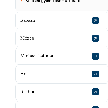
Bölcsek gyümölcse - a Tóráról
Rabash
Mózes
Michael Laitman
Ari
Rashbi