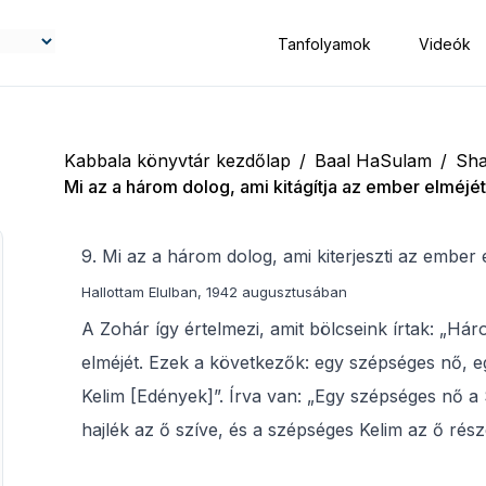
Tanfolyamok
Videók
Kabbala könyvtár kezdőlap
/
Baal HaSulam
/
Sha
Mi az a három dolog, ami kitágítja az ember elméj
​​​​​​​9. Mi az a három dolog, ami kiterjeszti az em
Hallottam Elulban, 1942 augusztusában
A Zohár így értelmezi, amit bölcseink írtak: „Hár
elméjét. Ezek a következők: egy szépséges nő, 
Kelim [Edények]”. Írva van: „Egy szépséges nő a
hajlék az ő szíve, és a szépséges Kelim az ő része