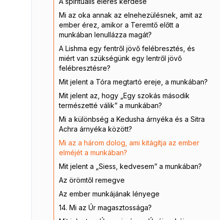
A spirituális elérés kérdése
Mi az oka annak az elnehezülésnek, amit az
ember érez, amikor a Teremtő előtt a
munkában lenullázza magát?
A Lishma egy fentről jövő felébresztés, és
miért van szükségünk egy lentről jövő
felébresztésre?
Mit jelent a Tóra megtartó ereje, a munkában?
Mit jelent az, hogy „Egy szokás második
természetté válik” a munkában?
Mi a különbség a Kedusha árnyéka és a Sitra
Achra árnyéka között?
Mi az a három dolog, ami kitágítja az ember
elméjét a munkában?
Mit jelent a „Siess, kedvesem” a munkában?
Az örömtől remegve
Az ember munkájának lényege
14. Mi az Úr magasztossága?