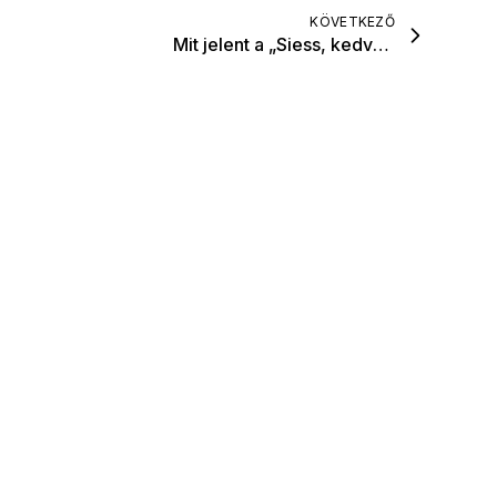
KÖVETKEZŐ
Mit jelent a „Siess, kedvesem” a munkában?