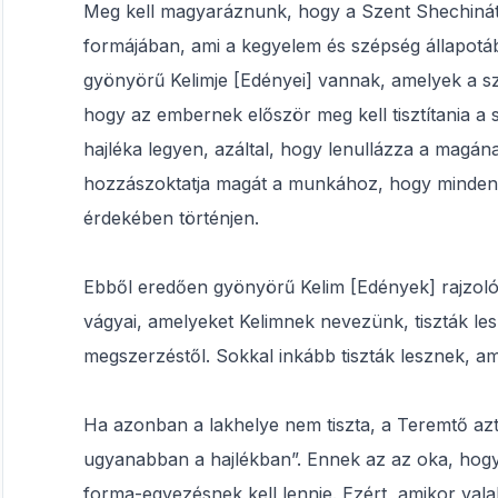
Meg kell magyaráznunk, hogy a Szent Shechinát n
formájában, ami a kegyelem és szépség állapotáb
gyönyörű Kelimje [Edényei] vannak, amelyek a szív
hogy az embernek először meg kell tisztítania a 
hajléka legyen, azáltal, hogy lenullázza a magá
hozzászoktatja magát a munkához, hogy minden
érdekében történjen.
Ebből eredően gyönyörű Kelim [Edények] rajzolódn
vágyai, amelyeket Kelimnek nevezünk, tiszták l
megszerzéstől. Sokkal inkább tiszták lesznek, a
Ha azonban a lakhelye nem tiszta, a Teremtő az
ugyanabban a hajlékban”. Ennek az az oka, hogy 
forma-egyezésnek kell lennie. Ezért, amikor vala