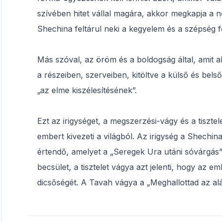
szívében hitet vállal magára, akkor megkapja a nő
Shechina feltárul neki a kegyelem és a szépség fo
Más szóval, az öröm és a boldogság által, amit 
a részeiben, szerveiben, kitöltve a külső és bels
„az elme kiszélesítésének”.
​​​​​​​Ezt az irigységet, a megszerzési-vágy és a tisz
embert kivezeti a világból. Az irigység a Shechin
értendő, amelyet a „Seregek Ura utáni sóvárgás
becsület, a tisztelet vágya azt jelenti, hogy az 
dicsőségét. A Tavah vágya a „Meghallottad az al