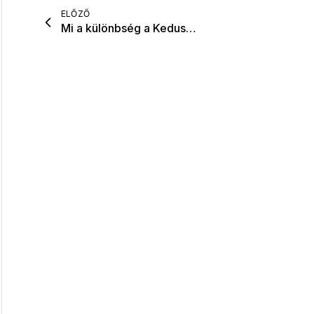
ELŐZŐ
Mi a különbség a Kedusha árnyéka és a Sitra Achra árnyéka között?