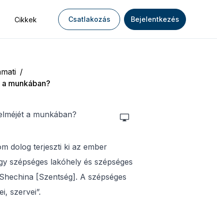
Csatlakozás
Bejelentkezés
Cikkek
mati
/
ét a munkában?
ber elméjét a munkában?
om dolog terjeszti ki az ember
egy szépséges lakóhely és szépséges
 Shechina [Szentség]. A szépséges
i, szervei”.