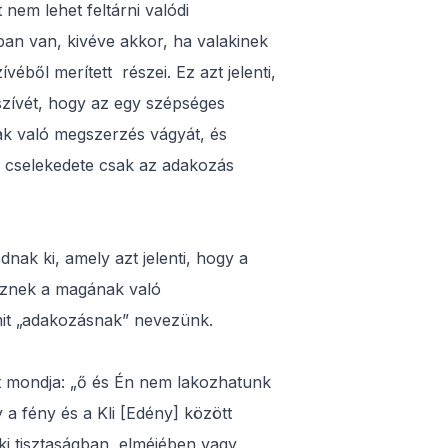
em lehet feltárni valódi
an van, kivéve akkor, ha valakinek
éből merített részei. Ez azt jelenti,
szívét, hogy az egy szépséges
nak való megszerzés vágyát, és
 cselekedete csak az adakozás
ak ki, amely azt jelenti, hogy a
esznek a magának való
mit „adakozásnak” nevezünk.
t mondja: „ő és Én nem lakozhatunk
a fény és a Kli [Edény] között
ki tisztaságban, elméjében vagy