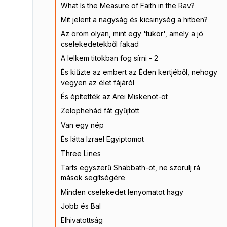
What Is the Measure of Faith in the Rav?
Mit jelent a nagyság és kicsinység a hitben?
Az öröm olyan, mint egy 'tükör', amely a jó
cselekedetekből fakad
A lelkem titokban fog sírni - 2
És kiűzte az embert az Éden kertjéből, nehogy
vegyen az élet fájáról
És építették az Arei Miskenot-ot
Zelophehád fát gyűjtött
Van egy nép
És látta Izrael Egyiptomot
Three Lines
Tarts egyszerű Shabbath-ot, ne szorulj rá
mások segítségére
Minden cselekedet lenyomatot hagy
Jobb és Bal
Elhivatottság