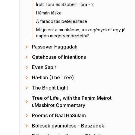
Írott Tóra és Szóbeli Tóra - 2
Hámán táska
A fáradozás beteljesítése
Mit jelent a munkában, a szegényeket egy jó
napon megörvendeztetni?
Passover Haggadah
Gatehouse of Intentions
Even Sapir
Ha-Ilan (The Tree)
The Bright Light
Tree of Life , with the Panim Meirot
uMasbirot Commentary
Poems of Baal HaSulam
Bölcsek gyümölcse - Beszédek