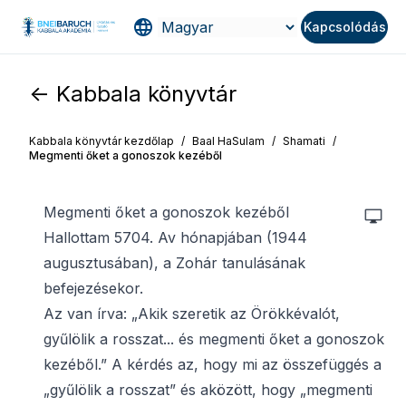
Kapcsolódás
<- Kabbala könyvtár
Kabbala könyvtár kezdőlap
/
Baal HaSulam
/
Shamati
/
Megmenti őket a gonoszok kezéből
Megmenti őket a gonoszok kezéből
Hallottam 5704. Av hónapjában (1944
augusztusában), a Zohár tanulásának
befejezésekor.
Az van írva: „Akik szeretik az Örökkévalót,
gyűlölik a rosszat... és megmenti őket a gonoszok
kezéből.” A kérdés az, hogy mi az összefüggés a
„gyűlölik a rosszat” és aközött, hogy „megmenti