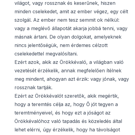
világot, vagy rossznak és keserűnek, hiszen
minden cselekedet, amit az ember végez, egy célt
szolgál. Az ember nem tesz semmit ok nélkül:
vagy a meglévő állapotát akarja jobbá tenni, vagy
másnak ártani. De olyan dolgokat, amelyeknek
nincs jelentőségük, nem érdemes célzott
cselekedettel megvalósítani.
Ezért azok, akik az Örökkévaló, a világban való
vezetését érzékelik, annak megfelelően ítélnek
meg mindent, ahogyan azt érzik: vagy jónak, vagy
rossznak tartják.
Ezért az Örökkévalót szeretők, akik megértik,
hogy a teremtés célja az, hogy Ő jót tegyen a
teremtményeivel, és hogy ezt a jóságot az
Örökkévalóhoz való tapadás és közeledés által
lehet elérni, úgy érzékelik, hogy ha távolságot