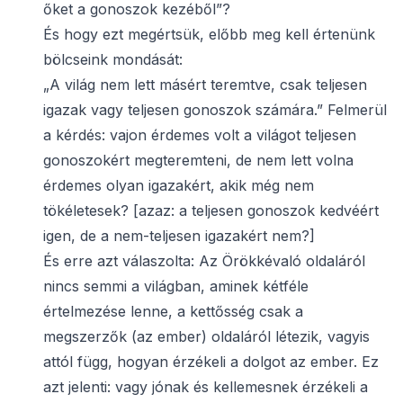
őket a gonoszok kezéből”?
És hogy ezt megértsük, előbb meg kell értenünk
bölcseink mondását:
„A világ nem lett másért teremtve, csak teljesen
igazak vagy teljesen gonoszok számára.” Felmerül
a kérdés: vajon érdemes volt a világot teljesen
gonoszokért megteremteni, de nem lett volna
érdemes olyan igazakért, akik még nem
tökéletesek? [azaz: a teljesen gonoszok kedvéért
igen, de a nem-teljesen igazakért nem?]
És erre azt válaszolta: Az Örökkévaló oldaláról
nincs semmi a világban, aminek kétféle
értelmezése lenne, a kettősség csak a
megszerzők (az ember) oldaláról létezik, vagyis
attól függ, hogyan érzékeli a dolgot az ember. Ez
azt jelenti: vagy jónak és kellemesnek érzékeli a