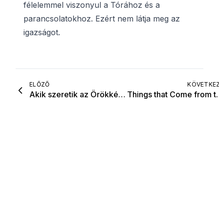
félelemmel viszonyul a Tórához és a
parancsolatokhoz. Ezért nem látja meg az
igazságot.
ELŐZŐ
KÖVETKE
Akik szeretik az Örökkévalót, gyűlölik a rosszat
Things that 