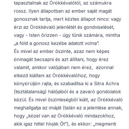
tapasztalnak az Örökkévalótól, az számukra
rossz. Ilyen állapotban az ember saját magát
gonosznak tartja, mert köztes állapot nincs: vagy
érzi az Örökkévaló jelenlétét és gondviselését,
vagy - Isten őrizzen - úgy tűnik számára, mintha
„a föld a gonosz kezébe adatott volna”.
És mivel az ember őszinte, azaz nem képes
önmagát becsapni és azt állítani, hogy érez
valamit, amikor valójában nem érez, azonnal
elkezd kiáltani az Örökkévalóhoz, hogy
könyörüljön rajta, és szabadítsa ki a Sitra Achra
(tisztátalanság) hálójából és a zavaró gondolatok
közül. És mivel őszinteségből kiált, az Örökkévaló
meghallgatja az imáját (talán ez a jelentése annak,
hogy „közel van az Örökkévaló mindazokhoz,
akik igaz hittel hívják Őt”), és ekkor: „megmenti