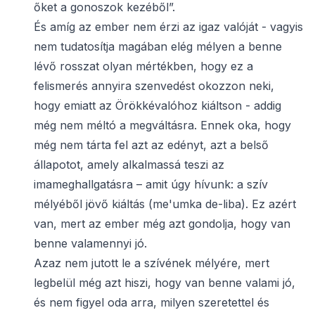
őket a gonoszok kezéből”.
És amíg az ember nem érzi az igaz valóját - vagyis
nem tudatosítja magában elég mélyen a benne
lévő rosszat olyan mértékben, hogy ez a
felismerés annyira szenvedést okozzon neki,
hogy emiatt az Örökkévalóhoz kiáltson - addig
még nem méltó a megváltásra. Ennek oka, hogy
még nem tárta fel azt az edényt, azt a belső
állapotot, amely alkalmassá teszi az
imameghallgatásra – amit úgy hívunk: a szív
mélyéből jövő kiáltás (me'umka de-liba). Ez azért
van, mert az ember még azt gondolja, hogy van
benne valamennyi jó.
Azaz nem jutott le a szívének mélyére, mert
legbelül még azt hiszi, hogy van benne valami jó,
és nem figyel oda arra, milyen szeretettel és