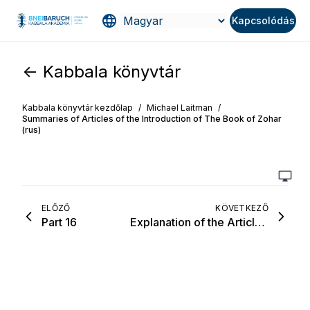
Kapcsolódás
<- Kabbala könyvtár
Kabbala könyvtár kezdőlap
/
Michael Laitman
/
Summaries of Articles of the Introduction of The Book of Zohar
(rus)
ELŐZŐ
KÖVETKEZŐ
Part 16
Explanation of the Article, “Preface to the Wisdom of Kabbalah”