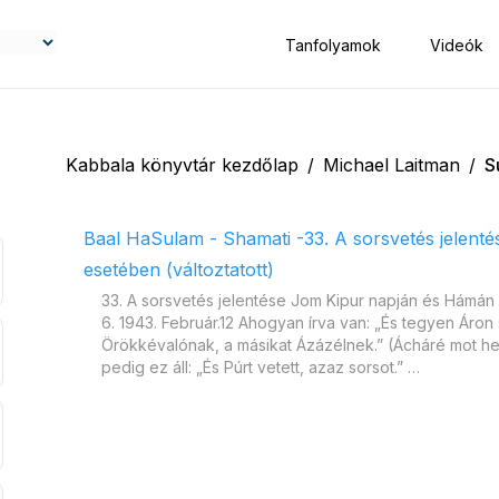
Tanfolyamok
Videók
Kabbala könyvtár kezdőlap
/
Michael Laitman
/
S
Baal HaSulam - Shamati -33. A sorsvetés jelen
esetében (változtatott)
33. A sorsvetés jelentése Jom Kipur napján és Hámán
6. 1943. Február.12 Ahogyan írva van: „És tegyen Áron
Örökkévalónak, a másikat Ázázélnek.” (Ácháré mot het
pedig ez áll: „És Púrt vetett, azaz sorsot.” …