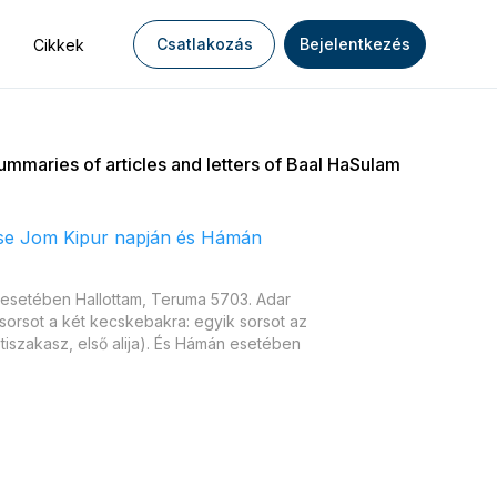
Csatlakozás
Bejelentkezés
Cikkek
ummaries of articles and letters of Baal HaSulam
tése Jom Kipur napján és Hámán
 esetében Hallottam, Teruma 5703. Adar
 sorsot a két kecskebakra: egyik sorsot az
iszakasz, első alija). És Hámán esetében