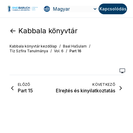
Kapcsolódás
<- Kabbala könyvtár
Kabbala könyvtár kezdőlap
/
Baal HaSulam
/
Tíz Szfíra Tanulmánya
/
Vol. 6
/
Part 16
ELŐZŐ
KÖVETKEZŐ
Part 15
Elrejtés és kinyilatkoztatás