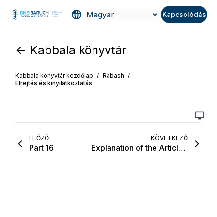
Kapcsolódás
<- Kabbala könyvtár
Kabbala könyvtár kezdőlap
/
Rabash
/
Elrejtés és kinyilatkoztatás
ELŐZŐ
KÖVETKEZŐ
Part 16
Explanation of the Article, “Preface to the Wisdom of Kabbalah”