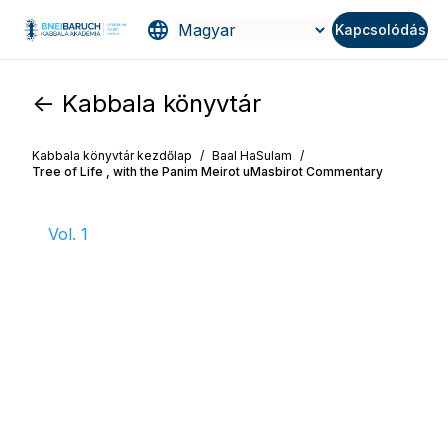
Kapcsolódás
<- Kabbala könyvtár
Kabbala könyvtár kezdőlap
/
Baal HaSulam
/
Tree of Life , with the Panim Meirot uMasbirot Commentary
Vol. 1