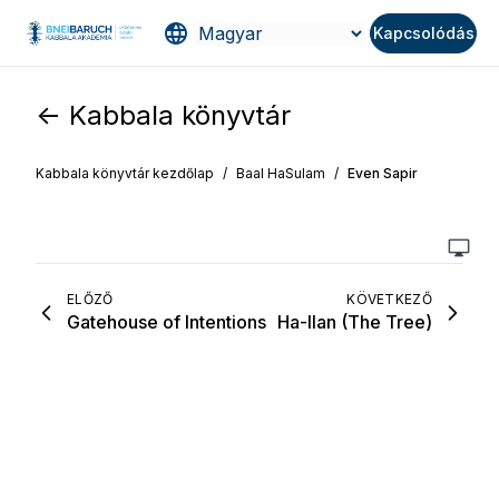
Kapcsolódás
<- Kabbala könyvtár
Kabbala könyvtár kezdőlap
/
Baal HaSulam
/
Even Sapir
ELŐZŐ
KÖVETKEZŐ
Gatehouse of Intentions
Ha-Ilan (The Tree)