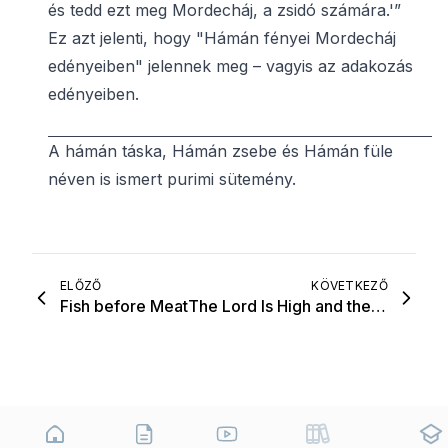
és tedd ezt meg Mordecháj, a zsidó számára.'”
Ez azt jelenti, hogy "Hámán fényei Mordecháj
edényeiben" jelennek meg – vagyis az adakozás
edényeiben.
A hámán táska, Hámán zsebe és Hámán füle
néven is ismert purimi sütemény.
ELŐZŐ
KÖVETKEZŐ
Fish before Meat
The Lord Is High and the Low Will See - 2