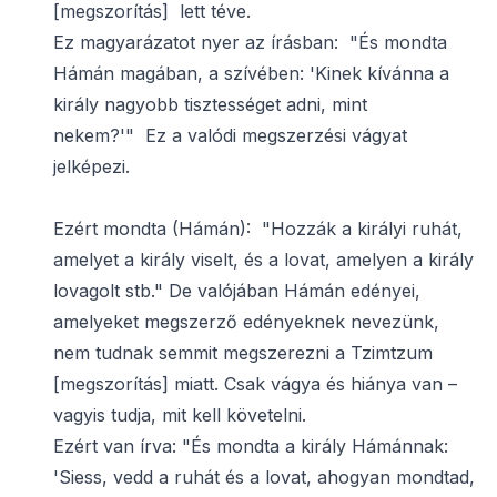
[megszorítás] lett téve.
Ez magyarázatot nyer az írásban: "És mondta
Hámán magában, a szívében: 'Kinek kívánna a
király nagyobb tisztességet adni, mint
nekem?'" Ez a valódi megszerzési vágyat
jelképezi.
Ezért mondta (Hámán): "Hozzák a királyi ruhát,
amelyet a király viselt, és a lovat, amelyen a király
lovagolt stb." De valójában Hámán edényei,
amelyeket megszerző edényeknek nevezünk,
nem tudnak semmit megszerezni a Tzimtzum
[megszorítás] miatt. Csak vágya és hiánya van –
vagyis tudja, mit kell követelni.
Ezért van írva: "És mondta a király Hámánnak:
'Siess, vedd a ruhát és a lovat, ahogyan mondtad,