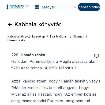
Kapcsolódás
<- Kabbala könyvtár
Kabbala könyvtár kezdőlap
/
Baal HaSulam
/
Shamati
/
Hámán táska
229. Hámán táska
Hallottam Purim estéjén, a Megila olvasása után,
5710.Ádár hónap 14;1950. Március.3
Azzal kapcsolatban, hogy "Hámán táskát", vagyis
"Hámán zsebeit" eszünk, elhangzott, hogy:
Mivel az áll az írásban, hogy "Az ember köteles
addig mámorosodni Purimkor, amíg nem tud