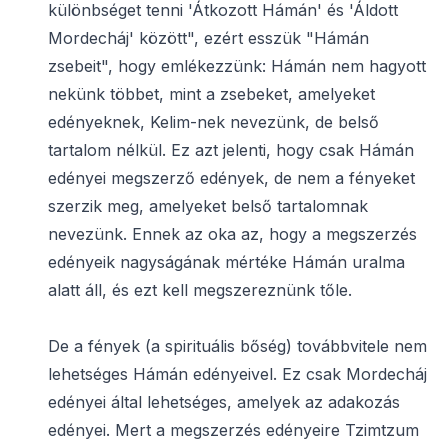
különbséget tenni 'Átkozott Hámán' és 'Áldott
Mordecháj' között", ezért esszük "Hámán
zsebeit", hogy emlékezzünk: Hámán nem hagyott
nekünk többet, mint a zsebeket, amelyeket
edényeknek, Kelim-nek nevezünk, de belső
tartalom nélkül. Ez azt jelenti, hogy csak Hámán
edényei megszerző edények, de nem a fényeket
szerzik meg, amelyeket belső tartalomnak
nevezünk. Ennek az oka az, hogy a megszerzés
edényeik nagyságának mértéke Hámán uralma
alatt áll, és ezt kell megszereznünk tőle.
De a fények (a spirituális bőség) továbbvitele nem
lehetséges Hámán edényeivel. Ez csak Mordecháj
edényei által lehetséges, amelyek az adakozás
edényei. Mert a megszerzés edényeire Tzimtzum