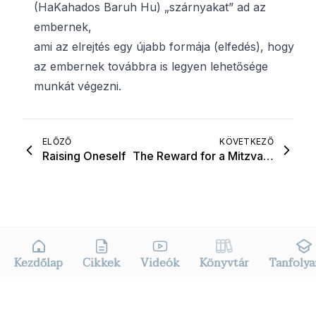
(HaKahados Baruh Hu) „szárnyakat” ad az
embernek,
ami az elrejtés egy újabb formája (elfedés), hogy
az embernek továbbra is legyen lehetősége
munkát végezni.
ELŐZŐ
KÖVETKEZŐ
Raising Oneself
The Reward for a Mitzva–a Mitzva
Kezdőlap
Cikkek
Videók
Könyvtár
Tanfoly