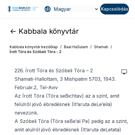
Kapcsolódás
<- Kabbala könyvtár
Kabbala könyvtár kezdőlap
/
Baal HaSulam
/
Shamati
/
Írott Tóra és Szóbeli Tóra - 2
226. Írott Tóra és Szóbeli Tóra – 2
Shamati-Hallottam, 3 Mishpatim 5703, 1943.
Február.2, Tel-Aviv
Az Írott Tóra (Tóra seBichtav) az a szint, amit
felülről jövő ébredésnek (It’aruta deLe’eila)
nevezünk.
A Szóbeli Tóra (Tóra seBe’al Pe) pedig az a szint,
amit alulról jövő ébredésnek (It’aruta deLetata)