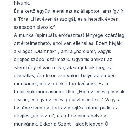
hívunk.
És a kettő együtt jelenti azt az állapotot, amit így ír
a Tóra: „Hat éven át szolgál, és a hetedik évben
szabadon távozik.”
A munka (spirituális erőfeszítés) lényege kizárólag
ott értelmezhető, ahol van ellenállás. Ezért hívják
a világot „Olamnak” , ami a „he'elem”, vagyis
elrejtés szóból származik. Ugyanis amikor az
isteni fény el van rejtve, akkor jelenik meg az
ellenállás, és ekkor van valódi helye az emberi
munkának, azaz a belső törekvésnek. Ez a
bölcseink mondásának titka: „Hat ezredévig létezik
a világ, és egy ezredévig pusztaság lesz.” Vagyis:
hat évezreden át tart az elrejtés, utána pedig az
elrejtés „elpusztul”, és többé nincs helye a
munkának. Ekkor a Szent - áldott legyen Ő-