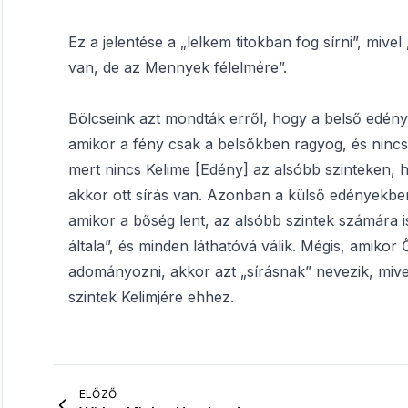
Ez a jelentése a „lelkem titokban fog sírni”, mi
van, de az Mennyek félelmére”.
Bölcseink azt mondták erről, hogy a belső edénye
amikor a fény csak a belsőkben ragyog, és ninc
mert nincs Kelime [Edény] az alsóbb szinteken,
akkor ott sírás van. Azonban a külső edényekben, 
amikor a bőség lent, az alsóbb szintek számára i
általa”, és minden láthatóvá válik. Mégis, amiko
adományozni, akkor azt „sírásnak” nevezik, miv
szintek Kelimjére ehhez.
ELŐZŐ