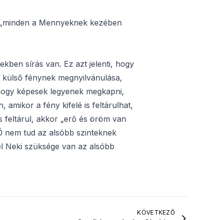
vel „minden a Mennyeknek kezében
kben sírás van. Ez azt jelenti, hogy
s külső fénynek megnyilvánulása,
 hogy képesek legyenek megkapni,
amikor a fény kifelé is feltárulhat,
s feltárul, akkor „erő és öröm van
r Ő nem tud az alsóbb szinteknek
el Neki szüksége van az alsóbb
KÖVETKEZŐ