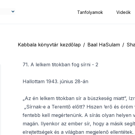
Tanfolyamok
Videók
Kabbala könyvtár kezdőlap
/
Baal HaSulam
/
Sha
71. A lelkem titokban fog sírni - 2
Hallottam 1943. június 28-án
„Az én lelkem titokban sír a büszkeség miatt”, Iz
„Sírnak-e a Teremtő előtt? Hiszen ‘erő és öröm v
fentebb kell megértenünk. A sírás olyan helyen 
magán. Ilyenkor az ember sír, hogy a másik segíts
elrejtettségek és a világban megjelenő ellentétek.