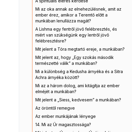
A spirituális elérés kérdése
Mi az oka annak az elnehezülésnek, amit az
ember érez, amikor a Teremtő előtt a
munkában lenullázza magát?
A Lishma egy fentről jövő felébresztés, és
miért van szükségünk egy lentről jövő
felébresztésre?
Mit jelent a Tóra megtartó ereje, a munkában?
Mit jelent az, hogy „Egy szokás második
természetté válik” a munkában?
Mi a különbség a Kedusha árnyéka és a Sitra
Achra árnyéka között?
Mi az a három dolog, ami kitágítja az ember
elméjét a munkában?
Mit jelent a „Siess, kedvesem” a munkában?
Az örömtől remegve
Az ember munkájának lényege
14. Mi az Úr magasztossága?