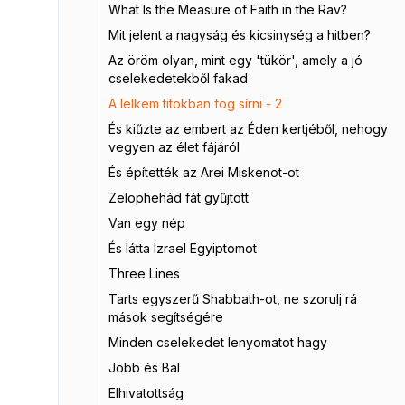
What Is the Measure of Faith in the Rav?
Mit jelent a nagyság és kicsinység a hitben?
Az öröm olyan, mint egy 'tükör', amely a jó
cselekedetekből fakad
A lelkem titokban fog sírni - 2
És kiűzte az embert az Éden kertjéből, nehogy
vegyen az élet fájáról
És építették az Arei Miskenot-ot
Zelophehád fát gyűjtött
Van egy nép
És látta Izrael Egyiptomot
Three Lines
Tarts egyszerű Shabbath-ot, ne szorulj rá
mások segítségére
Minden cselekedet lenyomatot hagy
Jobb és Bal
Elhivatottság