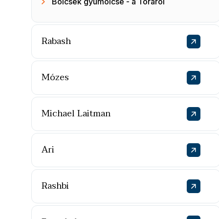
Bölcsek gyümölcse - a Tóráról
Rabash
Mózes
Michael Laitman
Ari
Rashbi