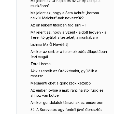
Mit jelent az Úr napja és az Úr éjszakája a
munkában?
Mit jelent az, hogy a Sitra Achrát „korona
nélküli Malchut”-nak nevezzük?
Az én lelkem titokban fog sírni – 1
Mit jelent az, hogy a Szent - áldott legyen - a
Teremtő gyűlöli a testeket, a munkában?
Lishma [Az Ő Nevéért]
Amikor az ember a felemelkedés állapotában
érzi magát
Tóra Lishma
Akik szeretik az Örökkévalót, gyűlölik a
rosszat
Megmenti őket a gonoszok kezéből
Az ember jövője a múlt iránti hálától függ és
ahhoz van kötve
Amikor gondolatok támadnak az emberben
32. A Sorsvetés egy fentről jövő ébresztés