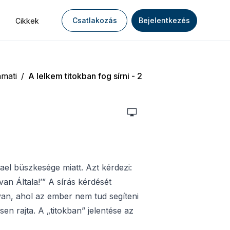
Csatlakozás
Bejelentkezés
Cikkek
mati
/
A lelkem titokban fog sírni - 2
rael büszkesége miatt. Azt kérdezi:
an Általa!’” A sírás kérdését
van, ahol az ember nem tud segíteni
en rajta. A „titokban” jelentése az