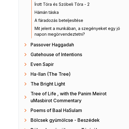
Írott Tóra és Szóbeli Tóra - 2
Hámán táska
A fáradozás beteljesítése
Mit jelent a munkában, a szegényeket egy jó
napon megörvendeztetni?
Passover Haggadah
Gatehouse of Intentions
Even Sapir
Ha-Ilan (The Tree)
The Bright Light
Tree of Life , with the Panim Meirot
uMasbirot Commentary
Poems of Baal HaSulam
Bölcsek gyümölcse - Beszédek