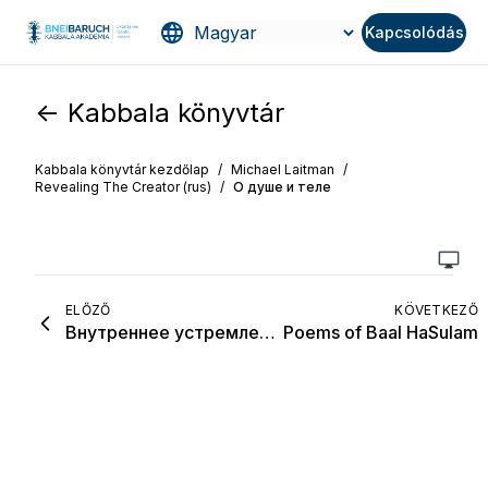
Kapcsolódás
<- Kabbala könyvtár
Kabbala könyvtár kezdőlap
/
Michael Laitman
/
Revealing The Creator (rus)
/
О душе и теле
ELŐZŐ
KÖVETKEZŐ
Внутреннее устремление в изучении каббалы
Poems of Baal HaSulam