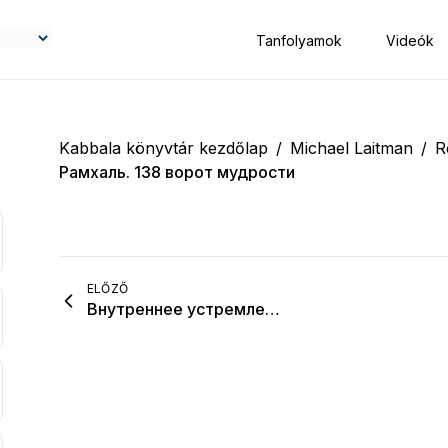
Tanfolyamok
Videók
Kabbala könyvtár kezdőlap
/
Michael Laitman
/
R
Рамхаль. 138 ворот мудрости
ELŐZŐ
Внутреннее устремление в изучении каббалы