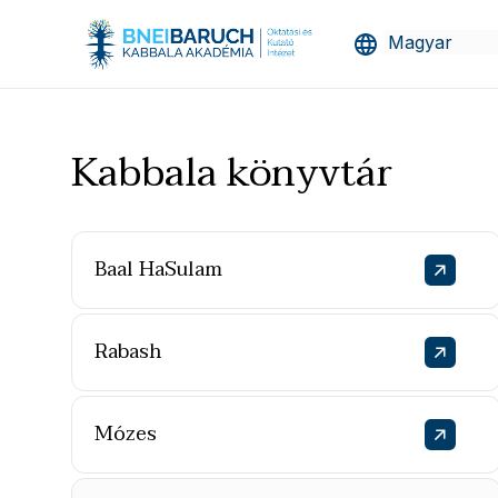
Kabbala könyvtár
Baal HaSulam
Rabash
Mózes