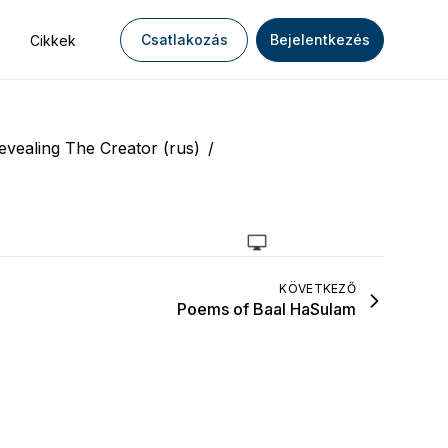
Csatlakozás
Bejelentkezés
Cikkek
evealing The Creator (rus)
/
KÖVETKEZŐ
Poems of Baal HaSulam