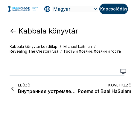
Kapcsolódás
<- Kabbala könyvtár
Kabbala könyvtár kezdőlap
/
Michael Laitman
/
Revealing The Creator (rus)
/
Гость и Хозяин. Хозяин и гость
ELŐZŐ
KÖVETKEZŐ
Внутреннее устремление в изучении каббалы
Poems of Baal HaSulam