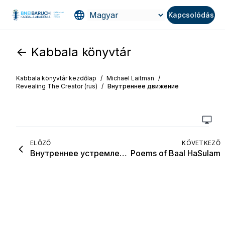
Kapcsolódás
<- Kabbala könyvtár
Kabbala könyvtár kezdőlap
/
Michael Laitman
/
Revealing The Creator (rus)
/
Внутреннее движение
ELŐZŐ
KÖVETKEZŐ
Внутреннее устремление в изучении каббалы
Poems of Baal HaSulam